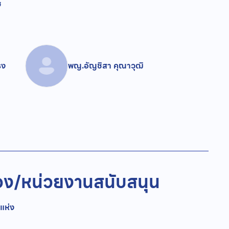
ช
รง
พญ.อัญชิสา คุณาวุฒิ
อง/
หน่วยงานสนับสนุน
แห่ง