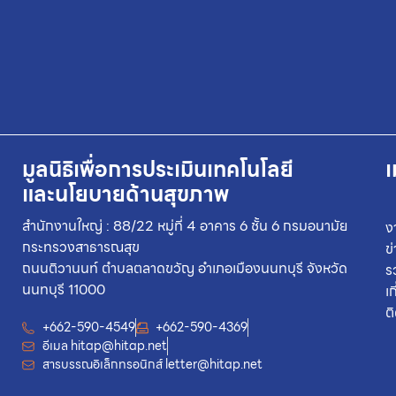
มูลนิธิเพื่อการประเมินเทคโนโลยี
เ
และนโยบายด้านสุขภาพ
สำนักงานใหญ่ : 88/22 หมู่ที่ 4 อาคาร 6 ชั้น 6 กรมอนามัย
ง
กระทรวงสาธารณสุข
ข
ถนนติวานนท์ ตำบลตลาดขวัญ อำเภอเมืองนนทบุรี จังหวัด
ร
นนทบุรี 11000
เ
ต
+662-590-4549
+662-590-4369
อีเมล
hitap@hitap.net
สารบรรณอิเล็กทรอนิกส์
letter@hitap.net