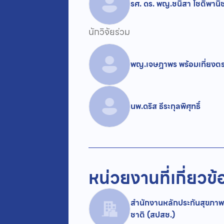
รศ. ดร. พญ.ชนิสา โชติพานิ
นักวิจัยร่วม
พญ.เจษฎาพร พร้อมเที่ยงต
นพ.ดริส ธีระกุลพิศุทธิ์
หน่วยงานที่เกี่ยวข้
สำนักงานหลักประกันสุขภาพ
ชาติ (สปสช.)