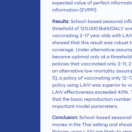
expected value of perfect informati
information (EVPPI).
Results:
School-based seasonal influ
threshold of 120,000 Baht/DALY ave
vaccinating 2-17 year olds with LAIV
showed that this result was robust
coverage. Under alternative assumpt
became optimal only at a threshold
policies that vaccinated only 2-11, 
an alternative low-mortality assumpt
5), a policy of vaccinating only 12-
policy using LAIV was superior to va
LAIV effectiveness exceeded 40%. T
that the basic reproduction number
important model parameters.
Conclusion:
School-based seasonal 
money in the Thai setting and shoul
Policies using LAIV are likely to re