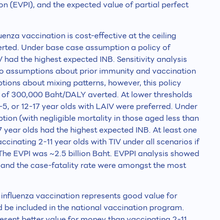
on (EVPI), and the expected value of partial perfect
enza vaccination is cost-effective at the ceiling
rted. Under base case assumption a policy of
 had the highest expected INB. Sensitivity analysis
 to assumptions about prior immunity and vaccination
ions about mixing patterns, however, this policy
 of 300,000 Baht/DALY averted. At lower thresholds
2-5, or 12-17 year olds with LAIV were preferred. Under
ion (with negligible mortality in those aged less than
17 year olds had the highest expected INB. At least one
ccinating 2-11 year olds with TIV under all scenarios if
he EVPI was ~2.5 billion Baht. EVPPI analysis showed
 and the case-fatality rate were amongst the most
influenza vaccination represents good value for
d be included in the national vaccination program.
present better value for money than vaccinating 2-11