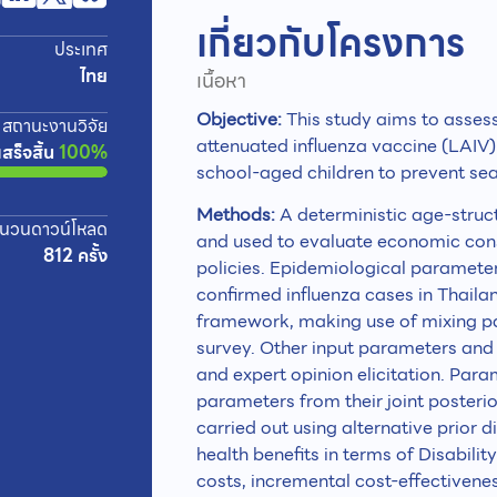
เกี่ยวกับโครงการ
ประเทศ
ไทย
เนื้อหา
Objective:
This study aims to assess t
สถานะงานวิจัย
attenuated influenza vaccine (LAIV) 
เสร็จสิ้น
100%
school-aged children to prevent sea
Methods:
A deterministic age-stru
นวนดาวน์โหลด
and used to evaluate economic cons
812 ครั้ง
policies. Epidemiological parameter
confirmed influenza cases in Thail
framework, making use of mixing p
survey. Other input parameters and p
and expert opinion elicitation. Par
parameters from their joint posterio
carried out using alternative prior 
health benefits in terms of Disabili
costs, incremental cost-effectivenes