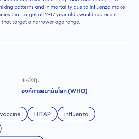
 mixing patterns and in mortality due to influenza make
icies that target all 2-17 year olds would represent
s that target a narrower age range.
แหล่งทุน
องค์การอนามัยโลก (WHO)
 vaccine
HITAP
influenza