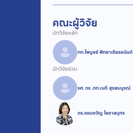
คณะผู้วิจัย
นักวิจัยหลัก
ภก.ไพบูลย์ พิทยาเธียรอนันต์
นักวิจัยร่วม
รศ. ดร .ภก.เนติ สุขสมบูรณ์
ดร.จอมขวัญ โยธาสมุทร