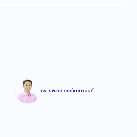
ดร. นพ.ยศ ตีระวัฒนานนท์