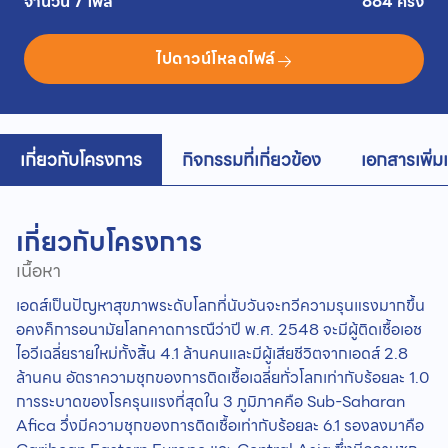
จำนวน 7 ไฟล์
884 ครั้ง
ไปดาวน์โหลดไฟล์
เกี่ยวกับโครงการ
กิจกรรมที่เกี่ยวข้อง
เอกสารเพิ่ม
เกี่ยวกับโครงการ
เนื้อหา
เอดส์เป็นปัญหาสุขภาพระดับโลกที่นับวันจะทวีความรุนแรงมากขึ้น
อคงค็การอนามัยโลกคาดการณืว่าปี พ.ศ. 2548 จะมีผู้ติดเชื้อเอช
ไอวีเฉลี่ยรายใหม่ทั้งสิ้น 4.1 ล้านคนและมีผู้เสียชีวิตจากเอดส์ 2.8
ล้านคน อัตราความชุกของการติดเชื้อเฉลี่ยทั่วโลกเท่ากับร้อยละ 1.0
การระบาดของโรครุนแรงที่สุดใน 3 ภูมิภาคคือ Sub-Saharan
Afica วึ่งมีความชุกของการติดเชื้อเท่ากับร้อยละ 6.1 รองลงมาคือ