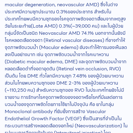
macular degeneration, neovascular AMD) ซึ่งในต่าง
ประเทศมีความชุกประมาณ 0.3%ของประชากร สำหรับใน
ประเทศไทยพบมีความชุกของโรคจุดภาพชัดจอตาเสื่อมจากเหตุสูง
วัยในระยะท้าย(Late AMD) 0.3%(~39,000 คน) และในผู้ป่วย
กลุ่มนี้จัดเป็นชนิด Neovascular AMD 74.1% นอกจากนั้นยังมี
โรคหลอดเลือดจอตา (Retinal vascular diseases) ที่อาจทำให้
จุดภาพชัดบวมน้ำ (Macular edema) อันจะทำให้การมองเห็นลด
ลงเป็นอย่างมาก เช่น จุดภาพชัดบวมน้ำจากโรคเบาหวาน
(Diabetic macular edema, DME) และจุดภาพชัดบวมน้ำจาก
หลอดเลือดดำที่จอตาอุดตัน (Retinal vein occlusion, RVO)
เป็นต้น โดย DME ทั่วโลกมีความชุก 7.48% ของผู้ป่วยเบาหวาน
ส่วนในไทยพบความชุกของ DME 2-3% ของผู้ป่วยเบาหวาน
(~110,250 คน) สำหรับความชุกของ RVO ในประเทศไทยยังไม่มี
รายงาน การรักษาโรคจุดภาพชัดของจอตาหรือโรคที่มีผลต่อการ
บวมน้ำของจุดภาพชัดโดยการใช้ยาในปัจจุบัน คือ ยาในกลุ่ม
Monoclonal antibody ที่ยับยั้งการสร้าง Vascular
Endothelial Growth Factor (VEGF) ซึ่งเป็นสารที่จำเป็นใน
กระบวนการสร้างหลอดเลือดงอกใหม่ (Neovascularization) ใน
รูปแบบการฉีดยาเข้าวุ้นตา (Intravitreal injection) โดย