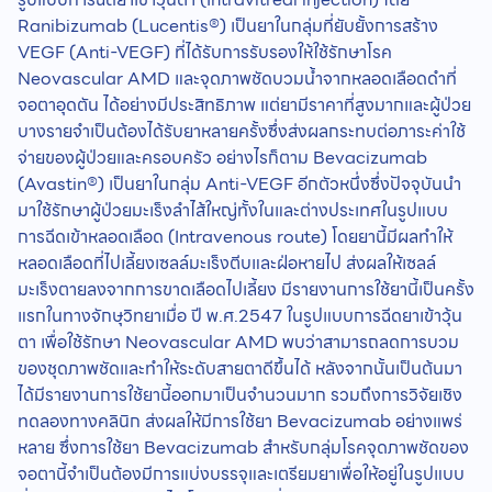
Ranibizumab (Lucentis®) เป็นยาในกลุ่มที่ยับยั้งการสร้าง
VEGF (Anti-VEGF) ที่ได้รับการรับรองให้ใช้รักษาโรค
Neovascular AMD และจุดภาพชัดบวมน้ำจากหลอดเลือดดำที่
จอตาอุดตัน ได้อย่างมีประสิทธิภาพ แต่ยามีราคาที่สูงมากและผู้ป่วย
บางรายจำเป็นต้องได้รับยาหลายครั้งซึ่งส่งผลกระทบต่อภาระค่าใช้
จ่ายของผู้ป่วยและครอบครัว อย่างไรก็ตาม Bevacizumab
(Avastin®) เป็นยาในกลุ่ม Anti-VEGF อีกตัวหนึ่งซึ่งปัจจุบันนำ
มาใช้รักษาผู้ป่วยมะเร็งลำไส้ใหญ่ทั้งในและต่างประเทศในรูปแบบ
การฉีดเข้าหลอดเลือด (Intravenous route) โดยยานี้มีผลทำให้
หลอดเลือดที่ไปเลี้ยงเซลล์มะเร็งตีบและฝ่อหายไป ส่งผลให้เซลล์
มะเร็งตายลงจากการขาดเลือดไปเลี้ยง มีรายงานการใช้ยานี้เป็นครั้ง
แรกในทางจักษุวิทยาเมื่อ ปี พ.ศ.2547 ในรูปแบบการฉีดยาเข้าวุ้น
ตา เพื่อใช้รักษา Neovascular AMD พบว่าสามารถลดการบวม
ของชุดภาพชัดและทำให้ระดับสายตาดีขึ้นได้ หลังจากนั้นเป็นต้นมา
ได้มีรายงานการใช้ยานี้ออกมาเป็นจำนวนมาก รวมถึงการวิจัยเชิง
ทดลองทางคลินิก ส่งผลให้มีการใช้ยา Bevacizumab อย่างแพร่
หลาย ซึ่งการใช้ยา Bevacizumab สำหรับกลุ่มโรคจุดภาพชัดของ
จอตานี้จำเป็นต้องมีการแบ่งบรรจุและเตรียมยาเพื่อให้อยู่ในรูปแบบ