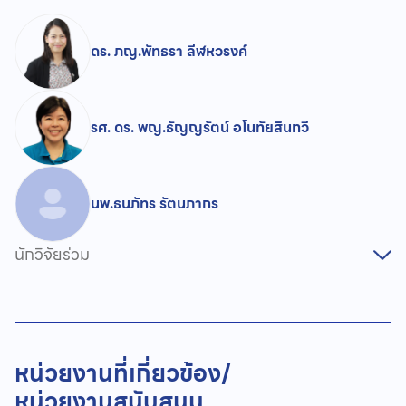
ดร. ภญ.พัทธรา ลีฬหวรงค์
รศ. ดร. พญ.ธัญญรัตน์ อโนทัยสินทวี
นพ.ธนภัทร รัตนภากร
นักวิจัยร่วม
หน่วยงานที่เกี่ยวข้อง/
หน่วยงานสนับสนุน