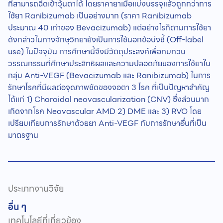
ที่สามารถฉีดเข้าวุ้นตาได้ โดยราคายาเมื่อแบ่งบรรจุแล้วถูกกว่าการ
ใช้ยา Ranibizumab เป็นอย่างมาก (ราคา Ranibizumab
ประมาณ 40 เท่าของ Bevacizumab) แต่อย่างไรก็ตามการใช้ยา
ดังกล่าวในทางจักษุวิทยายังเป็นการใช้นอกข้อบ่งชี้ (Off-label
use) ในปัจจุบัน การศึกษานี้จึงมีวัตถุประสงค์เพื่อทบทวน
วรรณกรรมที่ศึกษาประสิทธิผลและความปลอดภัยของการใช้ยาใน
กลุ่ม Anti-VEGF (Bevacizumab และ Ranibizumab) ในการ
รักษาโรคที่มีผลต่อจุดภาพชัดของจอตา 3 โรค ที่เป็นปัญหาสำคัญ
ได้แก่ 1) Choroidal neovascularization (CNV) ซึ่งส่วนมาก
เกิดจากโรค Neovascular AMD 2) DME และ 3) RVO โดย
เปรียบเทียบการรักษาด้วยยา Anti-VEGF กับการรักษาอื่นที่เป็น
มาตรฐาน
ประเภทงานวิจัย
อื่น ๆ
เทคโนโลยีที่เกี่ยวข้อง