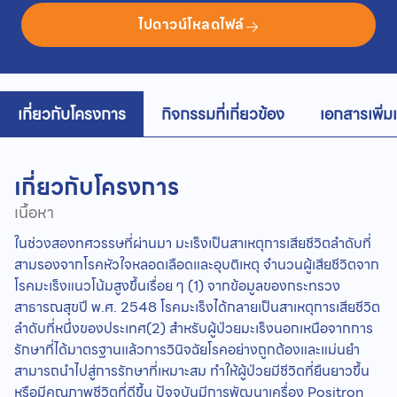
ไปดาวน์โหลดไฟล์
เกี่ยวกับโครงการ
กิจกรรมที่เกี่ยวข้อง
เอกสารเพิ่ม
เกี่ยวกับโครงการ
เนื้อหา
ในช่วงสองทศวรรษที่ผ่านมา มะเร็งเป็นสาเหตุการเสียชีวิตลำดับที่
สามรองจากโรคหัวใจหลอดเลือดและอุบติเหตุ จำนวนผู้เสียชีวิตจาก
โรคมะเร็งแนวโน้มสูงขึ้นเรื่อย ๆ (1) จากข้อมูลของกระทรวง
สาธารณสุขปี พ.ศ. 2548 โรคมะเร็งได้กลายเป็นสาเหตุการเสียชีวิต
ลำดับที่หนึ่งของประเทศ(2) สำหรับผู้ป่วยมะเร็งนอกเหนือจากการ
รักษาที่ได้มาตรฐานแล้วการวินิจฉัยโรคอย่างถูกต้องและแม่นยำ
สามารถนำไปสู่การรักษาที่เหมาะสม ทำให้ผู้ป่วยมีชีวิตที่ยืนยาวขึ้น
หรือมีคุณภาพชีวิตที่ดีขึ้น ปัจจุบันมีการพัฒนาเครื่อง Positron