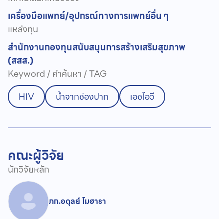
เครื่องมือแพทย์/อุปกรณ์ทางการแพทย์
อื่น ๆ
แหล่งทุน
สำนักงานกองทุนสนับสนุนการสร้างเสริมสุขภาพ
(สสส.)
Keyword / คำค้นหา / TAG
HIV
น้ำจากช่องปาก
เอชไอวี
คณะผู้วิจัย
นักวิจัยหลัก
ภก.อดุลย์ โมฮารา