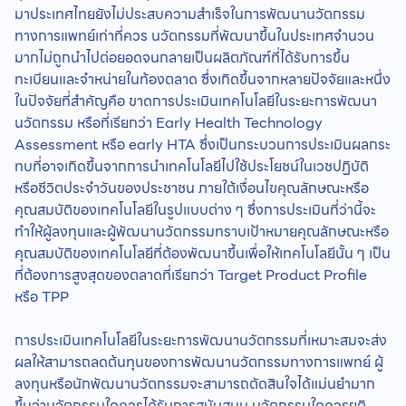
มาประเทศไทยยังไม่ประสบความสำเร็จในการพัฒนานวัตกรรม
ทางการแพทย์เท่าที่ควร นวัตกรรมที่พัฒนาขึ้นในประเทศจำนวน
มากไม่ถูกนำไปต่อยอดจนกลายเป็นผลิตภัณฑ์ที่ได้รับการขึ้น
ทะเบียนและจำหน่ายในท้องตลาด ซึ่งเกิดขึ้นจากหลายปัจจัยและหนึ่ง
ในปัจจัยที่สำคัญคือ ขาดการประเมินเทคโนโลยีในระยะการพัฒนา
นวัตกรรม หรือที่เรียกว่า Early Health Technology
Assessment หรือ early HTA ซึ่งเป็นกระบวนการประเมินผลกระ
ทบที่อาจเกิดขึ้นจากการนำเทคโนโลยีไปใช้ประโยชน์ในเวชปฏิบัติ
หรือชีวิตประจำวันของประชาชน ภายใต้เงื่อนไขคุณลักษณะหรือ
คุณสมบัติของเทคโนโลยีในรูปแบบต่าง ๆ ซึ่งการประเมินที่ว่านี้จะ
ทำให้ผู้ลงทุนและผู้พัฒนานวัตกรรมทราบเป้าหมายคุณลักษณะหรือ
คุณสมบัติของเทคโนโลยีที่ต้องพัฒนาขึ้นเพื่อให้เทคโนโลยีนั้น ๆ เป็น
ที่ต้องการสูงสุดของตลาดที่เรียกว่า Target Product Profile
หรือ TPP
การประเมินเทคโนโลยีในระยะการพัฒนานวัตกรรมที่เหมาะสมจะส่ง
ผลให้สามารถลดต้นทุนของการพัฒนานวัตกรรมทางการแพทย์ ผู้
ลงทุนหรือนักพัฒนานวัตกรรมจะสามารถตัดสินใจได้แม่นยำมาก
ขึ้นว่านวัตกรรมใดควรได้รับการสนับสนุน นวัตกรรมใดควรยุติ