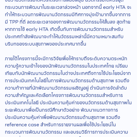
กระบวนการพัฒนาในระยะเวลาล่วงหน้า นอกจากนี้ early HTA จะ
ทำให้กระบวนการพัฒนานวัตกรรมมีทิศทางมุ่งเป้ามากขึ้นจากการ
มี TPP ที่ดี ลดระยะเวลาของการพัฒนานวัตกรรมให้สั้นลง สุดท้าย
หากการใช้ early HTA เกิดขึ้นกับการพัฒนานวัตกรรมสำหรับ
ประเทศกำลังพัฒนาจะทำให้นวัตรรมเหล่านี้มีความเหมาะสมกับ
บริบทของระบบสุขภาพของประเทศมากขึ้น
ภายใต้โครงการนี้จะมีการวิจัยเพื่อให้ทราบถึงระดับความตระหนัก
ความรู้ความเข้าใจของนักพัฒนานวัตกรรมในประเทศไทย เปรียบ
เทียบกับนักพัฒนานวัตกรรมในต่างประเทศถึงการใช้ประโยชน์จาก
การประเมินเทคโนโลยีในการพัฒนานวัตกรรมด้านสุขภาพ รวมถึง
ความท้าทายที่นักพัฒนานวัตกรรมเผชิญอยู่ ดำเนินการจัดลำดับ
ความสำคัญและคัดเลือกโครงการพัฒนานวัตกรรมสำหรับการ
ประเมินเทคโนโลยี ประเมินความคุ้มค่าของนวัตกรรมด้านสุขภาพใน
ระยะพัฒนาเพื่อเป็นกรณีศึกษาตัวอย่าง พัฒนาแนวทางการ
ประเมินความคุ้มค่าเพื่อพัฒนานวัตกรรมด้านสุขภาพ รวมถึง
reference case สำหรับการรายงานผลเพื่อใช้ประโยชน์ใน
กระบวนการพัฒนานวัตกรรม และอบรมวิธีการการประเมินความ