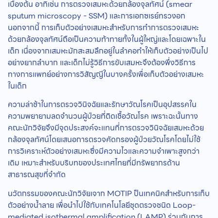
เบื้องต้น อาทิเช่น การตรวจเสมหะด้วยกล้องจุลทัศน์ (smear
sputum microscopy - SSM) และการเอกซเรย์ทรวงอก
นอกจากนี้ การเก็บตัวอย่างเสมหะสำหรับการทำการตรวจเสมหะ
ด้วยกล้องจุลทัศน์ถือเป็นความท้าทายทั้งในผู้ใหญ่และโดยเฉพาะใน
เด็ก เนื่องจากเสมหะมักสะสมลึกอยู่ในลำคอทำให้เก็บตัวอย่างเป็นไป
อย่างยากลำบาก และเด็กไม่รู้วิธีการขับเสมหะจึงต้องพึ่งวิธีการ
ทางการแพทย์อย่างการวิสัญญีในบางครั้งเพื่อเก็บตัวอย่างเสมหะ
ในเด็ก
ความล่าช้าในการตรวจวินิจฉัยและรักษาวัณโรคเป็นอุปสรรคใน
ความพยายามลดจำนวนผู้ป่วยที่ติดเชื้อวัณโรค เพราะฉะนั้นทาง
คณะนักวิจัยจึงมีจุดประสงค์จะแทนที่การตรวจวินิจฉัยเสมหะด้วย
กล้องจุลทัศน์โดยเสนอการตรวจคัดกรองผู้ป่วยวัณโรคโดยไม่ใช้
การวิเคราะห์ตัวอย่างเสมหะซึ่งมีความไวและความจำเพาะสูงกว่า
เดิม เหมาะสำหรับบริบทของประเทศไทยที่มีทรัพยากรด้าน
สาธารณสุขที่จำกัด
นวัตกรรมของคณะนักวิจัยเจาก MOTIP ป็นเทคนิคสำหรับการเก็บ
ตัวอย่างน้ำลาย เพื่อนำไปใช้กับเทคโนโลยีชุดตรวจชนิด Loop-
mediated isothermal amplification (LAMP) ร่วมกับการ