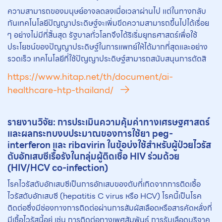
ความสามารถของมนุษย์อาจลดลงเมื่อเวลาผ่านไป แต่ในทางกลับ
กันเทคโนโลยีปัญญาประดิษฐ์จะเพิ่มขีดความสามารถขึ้นไปได้เรื่อย
ๆ อย่างไม่มีที่สิ้นสุด รัฐบาลทั่วโลกจึงได้ริเริ่มยุทธศาสตร์เพื่อใช้
ประโยชน์ของปัญญาประดิษฐ์ในการแพทย์ให้ได้มากที่สุดและอย่าง
รวดเร็ว เทคโนโลยีที่ใช้ปัญญาประดิษฐ์สามารถสนับสนุนการตัดสิ
https://www.hitap.net/th/document/ai-
healthcare-htp-thailand/
รายงานวิจัย: การประเมินความคุ้มค่าทางเศรษฐศาสตร์
และผลกระทบงบประมาณของการใช้ยา peg-
interferon และ ribavirin ในข้อบ่งใช้สำหรับผู้ป่วยไวรัส
ตับอักเสบซีเรื้อรังในกลุ่มผู้ติดเชื้อ HIV ร่วมด้วย
(HIV/HCV co-infection)
โรคไวรัสตับอักเสบซีเป็นการอักเสบของตับที่เกิดจากการติดเชื้อ
ไวรัสตับอักเสบซี (hepatitis C virus หรือ HCV) โรคนี้เป็นโรค
ติดต่อซึ่งมีช่องทางการติดต่อผ่านการสัมผัสเลือดหรือสารคัดหลั่งที่
มีเชื้อไวรัสนี้อยู่ เช่น การติดต่อทางเพศสัมพันธ์ การรับเลือดบริจาค