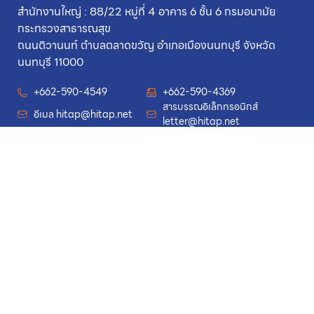
สำนักงานใหญ่ : 88/22 หมู่ที่ 4 อาคาร 6 ชั้น 6 กรมอนามัย
กระทรวงสาธารณสุข
ถนนติวานนท์ ตำบลตลาดขวัญ อำเภอเมืองนนทบุรี จังหวัด
นนทบุรี 11000
+662-590-4549
+662-590-4369
สารบรรณอิเล็กทรอนิกส์
อีเมล
hitap@hitap.net
letter@hitap.net
เมนู
งานวิจัย
ร่วมงานกับเรา
ข่าวสาร
นโยบายการคุ้มครองข้อมูลส่วนบุคคล
รวมลิงก์
(Privacy Policy)
เกี่ยวกับเรา
Intranet Login
ติดต่อเรา