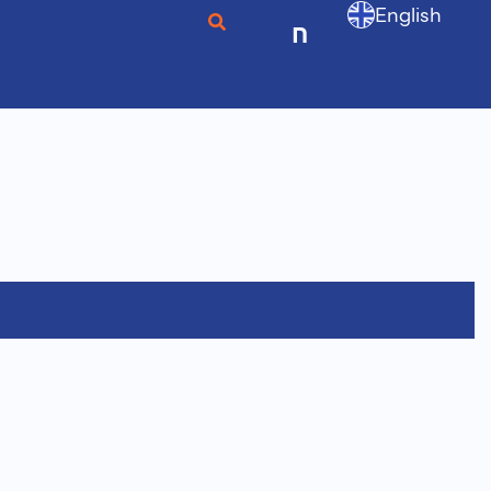
English
ก