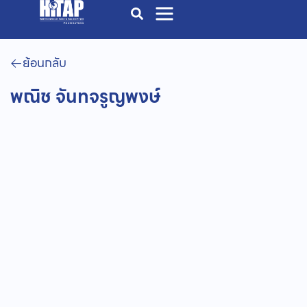
ย้อนกลับ
พณิช จันทจรูญพงษ์