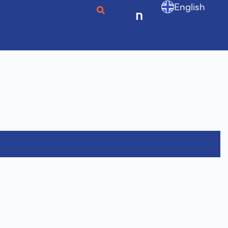
English
ก