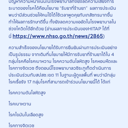
ปัญหาความหนาแน่นในโรงพยาบาลทั้งยังลดความเสี่ยงการ
ระบาดของโรคได้คือนโยบาย “รับยาที่ร้านยา” ผลการประเมิน
พบว่ามีส่วนช่วยให้คนไข้ได้ใช้เวลาพูดคุยกับเภสัชกรมากขึ้น
ทำให้ผลการรักษาดีขึ้น ทั้งยังลดความแออัดในโรงพยาบาลใน
ช่วงโควิดได้อีกด้วย (อ่านผลการประเมินของHITAP ได้ที่
https://www.nhso.go.th/news/2865
นี่
)
ความสำเร็จของนโยบายได้รับการยืนยันผ่านการประเมินอย่าง
เป็นรูปธรรม จากเดิมที่นโยบายให้มีการรับยาที่ร้านยาได้ใน 4
กลุ่มโรคคือโรคเบาหวาน โรคความดันโลหิตสูง โรคหอบหืดและ
โรคทางจิตเวช ถึงตอนนี้โรงพยาบาลวชิระภูเก็ตดำเนินการ
ประเมินร่วมกับสปสช.เขต 11 ในฐานะผู้ดูแลพื้นที่ พบว่ามีกลุ่ม
โรคเรื้อรัง 17 กลุ่มโรคที่สามารถเข้าร่วมนโยบายนี้ได้ ได้แก่
โรคความดันโลหิตสูง
โรคเบาหวาน
โรคไขมันในเลือดสูง
โรคทางจิตเวช