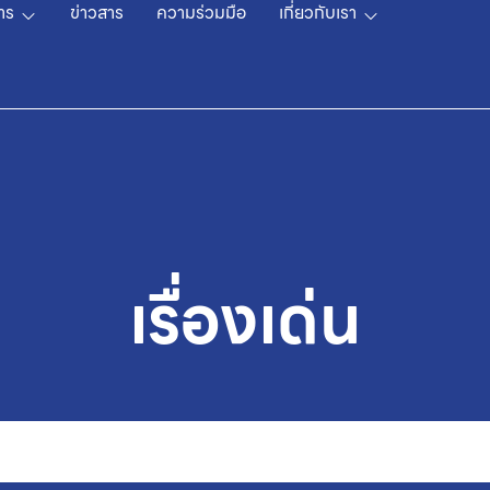
าร
ข่าวสาร
ความร่วมมือ
เกี่ยวกับเรา
เรื่องเด่น