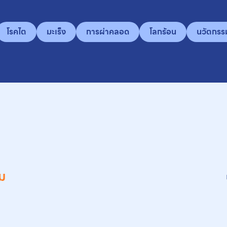
โรคไต
มะเร็ง
การผ่าคลอด
โลกร้อน
นวัตกรร
ม