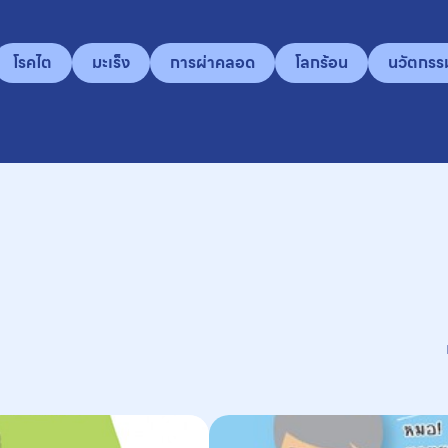
โรคไต
มะเร็ง
การผ่าคลอด
โลกร้อน
นวัตกรร