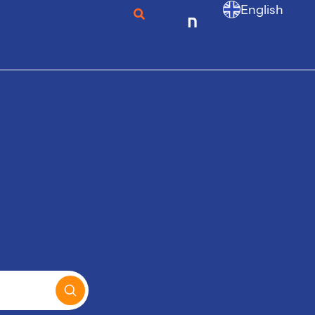
English
ก