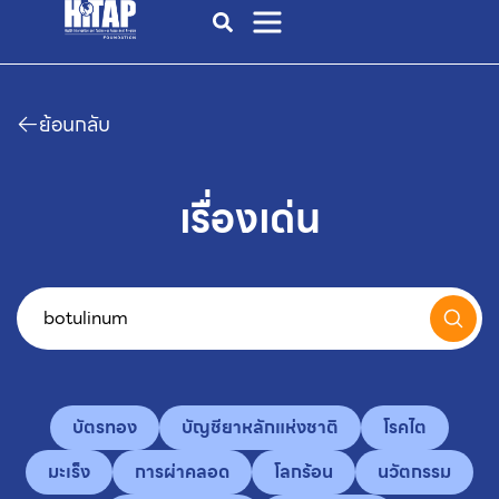
ย้อนกลับ
เรื่องเด่น
บัตรทอง
บัญชียาหลักแห่งชาติ
โรคไต
มะเร็ง
การผ่าคลอด
โลกร้อน
นวัตกรรม