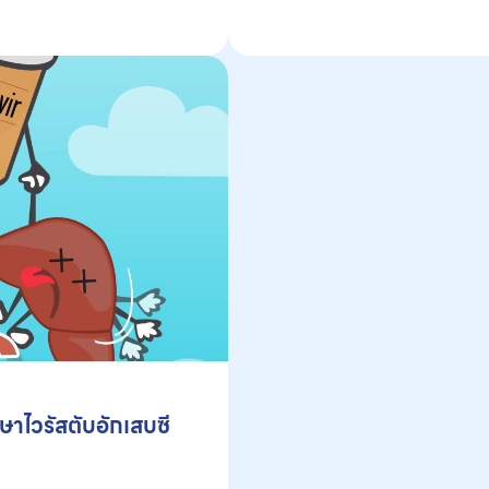
ษาไวรัสตับอักเสบซี