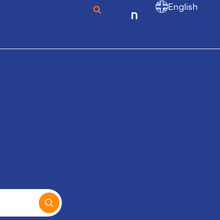
English
ก