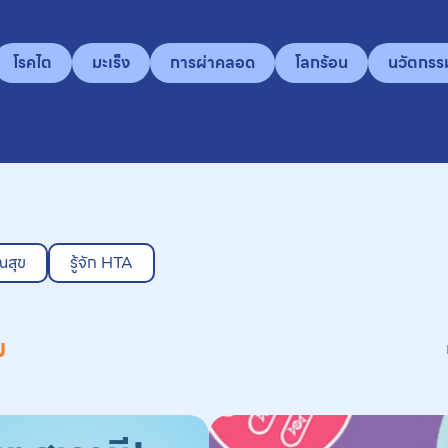
โรคไต
มะเร็ง
การผ่าคลอด
โลกร้อน
นวัตกรร
ณสุข
รู้จัก HTA
ม