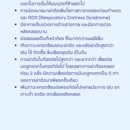
เวลาในการเริ่มให้นมบุตรที่ช้าออกไป
การนัดหมายมาผ่าตัดเพิ่มโอกาสทารกคลอดก่อนกำหนด
และ RDS (Respiratory Distress Syndrome)
มีอาการเจ็บปวดทางด้านร่างกาย และมีอาการปวด
หลังคลอดนาน
มีรอยแผลเป็นที่หน้าท้อง ซึ่งมากกว่าแผลฝีเย็บ
เกิดภาวะแทรกซ้อนขณะผ่าตัด และหลังผ่าตัดสูงกว่า
เช่น ไข้ ติดเชื้อ ลิ่มเลือดอุดตัน เป็นต้น
การผ่าตัดในท้องต่อไปสูงกว่า และยากกว่า เสี่ยงต่อ
มดลูกแตกในครรภ์ต่อไป โดยเฉพาะการผ่าท้องคลอด
ก่อน 2 ครั้ง มีความเสี่ยงต่อการมีมดลูกแตกเป็น 5 เท่า
ของการผ่าตัดมาเพียงครั้งเดียว
เพิ่มภาวะแทรกซ้อนต่อครรภ์ต่อไปหลายประการ เช่น รก
เกาะต่ำ รกติด ตกเลือดหลังคลอด