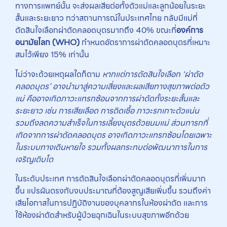
ทางการแพทย์นั้น จะส่งผลเสียต่อทั้งตัวแม่และลูกน้อยในระยะ
สั้นและระยะยาว ทว่าสถานการณ์ในประเทศไทย กลับมีแม่ที่
ตัดสินใจเลือกผ่าตัดคลอดบุตรมากถึง 40% ขณะที่
องค์การ
อนามัยโลก (WHO)
กำหนดอัตราการผ่าตัดคลอดบุตรที่เหมาะ
สมไว้เพียง 15% เท่านั้น
ไม่ว่าจะด้วยเหตุผลใดก็ตาม
หากแต่การตัดสินใจเลือก ‘ผ่าตัด
คลอดบุตร’ อาจนำมาสู่ความเสี่ยงและผลเสียทางสุขภาพต่อตัว
แม่ คืออาจเกิดภาวะแทรกซ้อนจากการผ่าตัดทั้งระยะสั้นและ
ระยะยาว เช่น การเสียเลือด การติดเชื้อ ภาวะรกเกาะตัวแน่น
รวมถึงลดความสำเร็จในการเลี้ยงบุตรด้วยนมแม่ ส่วนทารกที่
เกิดจากการผ่าตัดคลอดบุตร อาจเกิดภาวะแทรกซ้อนโดยเฉพาะ
ในระบบทางเดินหายใจ รวมทั้งผลกระทบต่อพัฒนาการในการ
เจริญเติบโต
ในระดับประเทศ การตัดสินใจเลือกผ่าตัดคลอดบุตรที่เพิ่มมาก
ขึ้น แปรผันตรงกับงบประมาณที่ต้องสูญเสียเพิ่มขึ้น รวมถึงค่า
เสียโอกาสในการปฏิบัติงานของบุคลากรในห้องผ่าตัด และการ
ใช้ห้องผ่าตัดสำหรับผู้ป่วยฉุกเฉินในระบบสุขภาพอีกด้วย