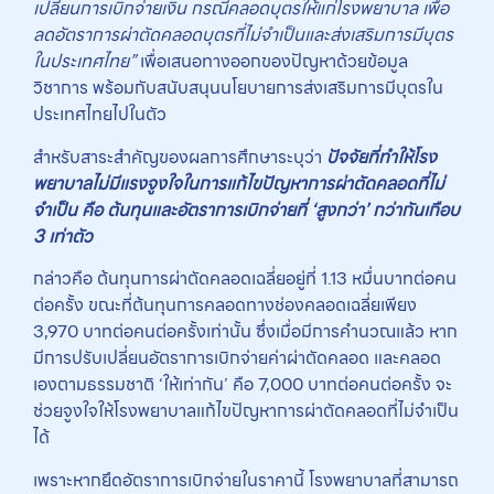
เปลี่ยนการเบิกจ่ายเงิน กรณีคลอดบุตรให้แก่โรงพยาบาล เพื่อ
ลดอัตราการผ่าตัดคลอดบุตรที่ไม่จำเป็นและส่งเสริมการมีบุตร
ในประเทศไทย”
เพื่อเสนอทางออกของปัญหาด้วยข้อมูล
วิชาการ พร้อมกับสนับสนุนนโยบายการส่งเสริมการมีบุตรใน
ประเทศไทยไปในตัว
สำหรับสาระสำคัญของผลการศึกษาระบุว่า
ปัจจัยที่ทำให้โรง
พยาบาลไม่มีแรงจูงใจในการแก้ไขปัญหาการผ่าตัดคลอดที่ไม่
จำเป็น คือ ต้นทุนและอัตราการเบิกจ่ายที่ ‘สูงกว่า’ กว่ากันเกือบ
3 เท่าตัว
กล่าวคือ ต้นทุนการผ่าตัดคลอดเฉลี่ยอยู่ที่ 1.13 หมื่นบาทต่อคน
ต่อครั้ง ขณะที่ต้นทุนการคลอดทางช่องคลอดเฉลี่ยเพียง
3,970 บาทต่อคนต่อครั้งเท่านั้น ซึ่งเมื่อมีการคำนวณแล้ว หาก
มีการปรับเปลี่ยนอัตราการเบิกจ่ายค่าผ่าตัดคลอด และคลอด
เองตามธรรมชาติ ‘ให้เท่ากัน’ คือ 7,000 บาทต่อคนต่อครั้ง จะ
ช่วยจูงใจให้โรงพยาบาลแก้ไขปัญหาการผ่าตัดคลอดที่ไม่จำเป็น
ได้
เพราะหากยึดอัตราการเบิกจ่ายในราคานี้ โรงพยาบาลที่สามารถ