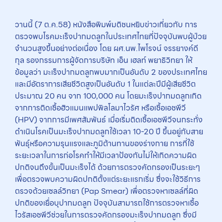
วานนี้ (7 ต.ค.58) หนังสือพิมพ์มติชนหยิบข่าวเกี่ยวกับ การ
ตรวจพบโรคมะเร็งปากมดลูกในประเทศไทยที่ปัจจุบันพบผู้ป่วย
จำนวนสูงขึ้นอย่างต่อเนื่อง โดย ผศ.นพ.ไพโรจน์ จรรยางค์ดี
กุล รองกรรมการผู้จัดการบริษัท เอ็น เฮลท์ พยาธิวิทยา ให้
ข้อมูลว่า มะเร็งปากมดลูกพบมากเป็นอันดับ 2 ของประเทศไทย
และมีอัตราการเสียชีวิตสูงเป็นอันดับ 1 ในแต่ละปีมีผู้เสียชีวิต
ประมาณ 20 คน จาก 100,000 คน โดยมะเร็งปากมดลูกเกิด
จากการติดเชื้อฮิวแมนแพปพิลโลมาไวรัศ หรือเชื้อเอชพีวี
(HPV) จากการมีเพศสัมพันธ์ เมื่อเริ่มติดเชื้อเอชพีวีจนกระทั่ง
ดำเนินโรคเป็นมะเร็งปากมดลูกใช้เวลา 10-20 ปี ขึ้นอยู่กับสาย
พันธุ์หรือความรุนแรงและภูมิต้านทานของร่างกาย การที่ใช้
ระยะเวลาในการก่อโรคทำให้มีเวลาป้องกันไม่ให้เกิดความผิด
ปกติจนถึงขั้นเป็นมะเร็งได้ ด้วยการตรวจคัดกรองเป็นระยะๆ
เพื่อตรวจพบความผิดปกติตั้งแต่ระยะแรกเริ่ม ซึ่งจะใช้วิธีการ
ตรวจด้วยเซลล์วิทยา (Pap Smear) เพื่อตรวจหาเซลล์ที่ผิด
ปกติของเยื่อบุปากมดลูก ปัจจุบันสามารถใช้การตรวจหาเชื้อ
ไวรัสเอชพีวีช่วยในการตรวจคัดกรองมะเร็งปากมดลูก ซึ่งมี