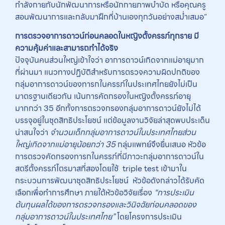
กำลังกายกับนักพัฒนาการหรือนักกายภาพบำบัด หรือคุณครู
สอนพัฒนาการและกลับมาฝึกที่บ้านเองทุกวันอย่างสม่ำเสมอ”
การตรวจอาการดาวน์ก่อนคลอดในหญิงตั้งครรภ์ทุกราย มี
ความคุ้มค่าและสามารถทำได้จริง
ปัจจุบันคนส่วนใหญ่เข้าใจว่า อาการดาวน์เกิดจากแม่อายุมาก
ที่ผ่านมา แนวทางปฏิบัติสําหรับการตรวจความผิดปกติของ
กลุ่มอาการดาวน์ของทารกในครรภ์ในประเทศไทยยังไม่เป็น
มาตรฐานเดียวกัน เน้นการคัดกรองในหญิงตั้งครรภ์อายุ
มากกว่า 35 อีกทั้งการตรวจกรองกลุ่มอาการดาวน์ยังไม่ได้
บรรจุอยู่ในชุดสิทธิประโยชน์ แต่ข้อมูลงานวิจัยล่าสุดพบประเด็น
น่าสนใจว่า
จำนวนเด็กกลุ่มอาการดาวน์ในประเทศไทยส่วน
ใหญ่เกิดจากแม่อายุน้อยกว่า 35
กลุ่มแพทย์จึงยื่นเสนอ หัวข้อ
การตรวจคัดกรองทารกในครรภ์ที่มีภาวะกลุ่มอาการดาวน์ใน
สตรีตั้งครรภ์ไตรมาสที่สองโดยใช้ triple test เข้ามาใน
กระบวนการพัฒนาชุดสิทธิประโยชน์ หัวข้อดังกล่าวได้รับคัด
เลือกเพื่อทำการศึกษา ภายใต้หัวข้อวิจัยเรื่อง
“การประเมิน
ต้นทุนผลได้ของการตรวจกรองและวินิจฉัยก่อนคลอดของ
กลุ่มอาการดาวน์ในประเทศไทย”
โดยโครงการประเมิน