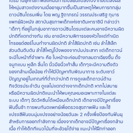
โดรม ในยุคที่สภาพสังคมมีการเปลี่ยนแปลงไปจากอดีตส่งผล
ให้หนุ่มสาวแต่งงานเมื่ออายุมากขึ้นเป็นสาเหตุให้พบทารกกลุ่ม
ดาวน์ซินโดรมเพิ่ม โดย พญ.ฐิตาภรณ์ วรรณประเสริฐ กุมาร
แพทย์ผิวหนัง สถาบันสุขภาพเด็กแห่งชาติมหาราชินี กล่าวว่า
“เด็กๆ ที่อยู่ในกลุ่มอาการดาวน์ซินโดรมแต่ละคนอาจมีความผิด
ปกติที่แตกต่างกัน เช่น อาจมีความพิการของหัวใจแต่กำเนิด
ไทรอยด์ฮอร์โมนทำงานผิดปกติ ลำไส้ผิดปกติ เช่น ลำไส้เล็ก
ส่วนต้นตีบตัน ลำไส้ใหญ่โป่งพองจากปมประสาท แต่เด็กดาวน์
จะมีใบหน้าที่จำเพาะ คือ ใบหน้าจะค่อนข้างกลมตาเฉียงขึ้น ดั้ง
จมูกแบน หูเล็ก ลิ้นโต นิ้วมือนิ้วเท้าสั้น เด็กๆจะมีความตึงตัว
ของกล้ามเนื้อน้อย ทำให้มีปัญหากับพัฒนาการ ระดับเชาว์
ปัญญาอยู่ในเกณฑ์ที่ต่ำกว่าปกติ การดูแลเด็กดาวน์ด้าน
กิจวัตรประจำวัน ดูแลไม่แตกต่างจากเด็กปกติ หากไม่สบาย
หรือมีความผิดปกติแนะนำให้พบคุณหมอเฉพาะทางในแต่ละ
ระบบ เด็กๆ ฉีดวัคซีนได้เหมือนเด็กปกติ เด็กอาจมีปัญหาเรื่อง
ฟันขึ้นช้า การพบทันตแพทย์เพื่อตรวจสุขภาพฟัน และใช้
แปรงสีฟันขนนุ่มแปรงอย่างน้อยวันละ 2 ครั้งเพื่อป้องกันฟันผุ
สำหรับการออกกำลังกาย เนื่องจากเด็กอาจมีปัญหาเรื่องกล้าม
เนื้อ ทำให้เด็กทีแนวโน้มที่จะอ้วยได้ง่าย แนะนำให้ฝึกท่าออก