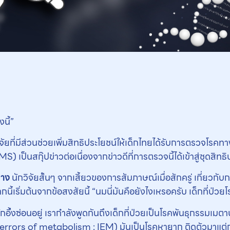
นี้”
ัยที่มีส่วนช่วยเพิ่มสิทธิประโยชน์ให้เด็กไทยได้รับการตรวจโรค
นสกุ๊ปข่าวต่อเนื่องจากข่าวดีที่การตรวจนี้ได้เข้าสู่ชุดสิทธิ
ผาง
นักวิจัยสั้นๆ จากเสี้ยวของการสัมภาษณ์เมื่อสักครู่ เกี่ยวกับก
ากนี้เริ่มต้นจากข้อสงสัยนี้ “นมนี่มันคือยังไงเหรอครับ เด็กที่ป่ว
หนักอึ้งซ่อนอยู่ เรากำลังพูดกันถึงเด็กที่ป่วยเป็นโรคพันธุกรรมเ
rors of metabolism : IEM) มันเป็นโรคหายาก ติดตัวมาแต่กำเนิ