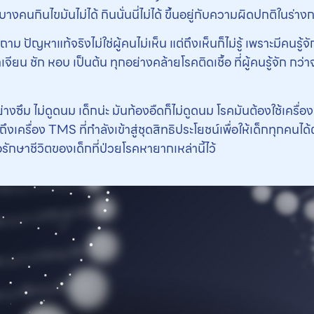
บางคนกินไขมันไม่ได้ กินนั่นนี่ไม่ได้ ขึ้นอยู่กับความผิดปกติในร่า
ม ปัญหาแท้จริงไม่ใช่ผู้คนไม่เห็น แต่ถึงเห็นก็ไม่รู้ เพราะมีคนร
จียน ชัก หอบ เป็นต้น ทุกอย่างคล้ายโรคติดเชื้อ ที่ผู้คนรู้จัก กว่าจะ
างซึม ไม่ดูดนม เด็กน่ะ มันท้องอืดก็ไม่ดูดนม โรคมันต้องใช้เครื่
ูดถึงเครื่อง TMS ที่กำลังเข้าสู่ชุดสิทธิประโยชน์เพื่อให้เด็กทุกคนไ
รักษาชีวิตของเด็กที่ป่วยโรคหายากเหล่านี้ไว้