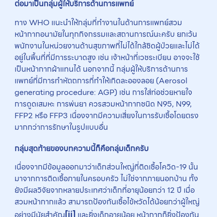
ต่อมาเป็นกลุ่มผู้ให้บริการด้านการแพทย์
ทาง WHO แนะนำให้กลุ่มที่ทำงานในด้านการแพทย์สวม
หน้ากากอนามัยในทุกกิจกรรมและสถานการณ์นะครับ ยกเว้น
พนักงานในหน่วยงานด้านสุขภาพที่ไม่ได้ใกล้ชิดผู้ป่วยและไม่ได้
อยู่ในพื้นที่ที่มีการระบาดสูง เช่น เจ้าหน้าที่เวชระเบียน อาจจะใช้
เป็นหน้ากากผ้าแทนได้ นอกจากนี้ กลุ่มผู้ให้บริการด้านการ
แพทย์ที่มีการทำหัตถการที่ทำให้เกิดละอองลอย (Aerosol
generating procedure: AGP) เช่น การใส่ท่อช่วยหายใจ
การดูดเสมหะ การพ่นยา ควรสวมหน้ากากชนิด N95, N99,
FFP2 หรือ FFP3 เนื่องจากมีความเสี่ยงในการรับเชื้อโดยตรง
มากกว่าการรักษาในรูปแบบอื่น
กลุ่มสุดท้ายของบทความนี้ก็คือกลุ่มเด็กครับ
เนื่องจากมีข้อมูลออกมาว่าเด็กส่วนใหญ่ที่ติดเชื้อโควิด-19 นั้น
มาจากการติดเชื้อภายในครอบครัว ไม่ใช่จากภายนอกบ้าน ทั้ง
ยังมีผลวิจัยจากหลายประเทศว่าเด็กที่อายุน้อยกว่า 12 ปี เมื่อ
สวมหน้ากากแล้ว สามารถป้องกันเชื้อไข้หวัดได้น้อยกว่าผู้ใหญ่
[ii]
อย่างมีนัยสำคัญ
และยิ่งเด็กอายุน้อย หน้ากากก็ยิ่งป้องกัน