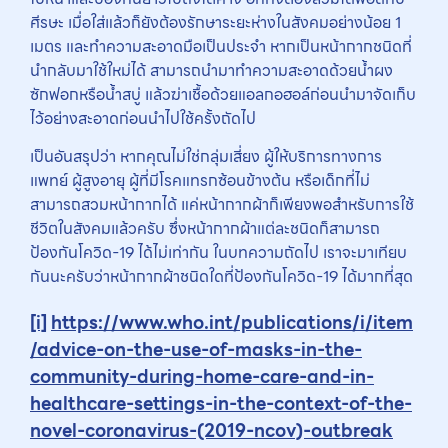
ศีรษะ เมื่อใส่แล้วก็ยังต้องรักษาระยะห่างในสังคมอย่างน้อย 1
เมตร และทำความสะอาดมือเป็นประจำ หากเป็นหน้ากากชนิดที่
นำกลับมาใช้ใหม่ได้ สามารถนำมาทำความสะอาดด้วยน้ำผง
ซักฟอกหรือน้ำสบู่ แล้วฆ่าเชื้อด้วยแอลกอฮอล์ก่อนนำมาจัดเก็บ
ไว้อย่างสะอาดก่อนนำไปใช้ครั้งถัดไป
เป็นอันสรุปว่า หากคุณไม่ใช่กลุ่มเสี่ยง ผู้ให้บริการทางการ
แพทย์ ผู้สูงอายุ ผู้ที่มีโรคแทรกซ้อนข้างต้น หรือเด็กที่ไม่
สามารถสวมหน้ากากได้ แค่หน้ากากผ้าก็เพียงพอสำหรับการใช้
ชีวิตในสังคมแล้วครับ ซึ่งหน้ากากผ้าแต่ละชนิดก็สามารถ
ป้องกันโควิด-19 ได้ไม่เท่ากัน ในบทความถัดไป เราจะมาเทียบ
กันนะครับว่าหน้ากากผ้าชนิดใดที่ป้องกันโควิด-19 ได้มากที่สุด
[i]
https://www.who.int/publications/i/item
/advice-on-the-use-of-masks-in-the-
community-during-home-care-and-in-
healthcare-settings-in-the-context-of-the-
novel-coronavirus-(2019-ncov)-outbreak