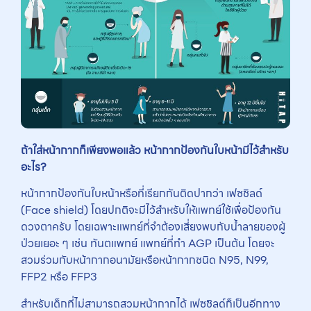
ถ้าใส่หน้ากากก็เพียงพอแล้ว หน้ากากป้องกันใบหน้ามีไว้สำหรับ
อะไร?
หน้ากากป้องกันใบหน้าหรือที่เรียกกันติดปากว่า เฟซชิลด์
(Face shield) โดยปกติจะมีไว้สำหรับให้แพทย์ใช้เพื่อป้องกัน
ดวงตาครับ โดยเฉพาะแพทย์ที่จำต้องเสี่ยงพบกับน้ำลายของผู้
ป่วยเยอะ ๆ เช่น ทันตแพทย์ แพทย์ที่ทำ AGP เป็นต้น โดยจะ
สวมร่วมกับหน้ากากอนามัยหรือหน้ากากชนิด N95, N99,
FFP2 หรือ FFP3
สำหรับเด็กที่ไม่สามารถสวมหน้ากากได้ เฟซชิลด์ก็เป็นอีกทาง