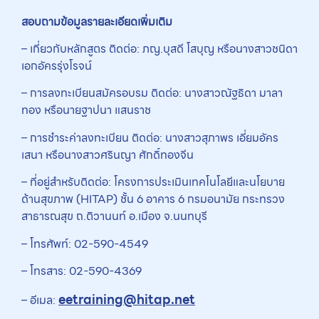
สอบถามข้อมูลรายละเอียดเพิ่มเติม
– เกี่ยวกับหลักสูตร ติดต่อ: ภญ.บุสดี โสบุญ หรือนางสาวชนิดา
เอกอัครรุ่งโรจน์
– การลงทะเบียนสมัครอบรม ติดต่อ: นางสาวณัฐธิดา มาลา
ทอง หรือนายฐาปนา แสนราช
– การชำระค่าลงทะเบียน ติดต่อ: นางสาวสุภาพร เอี่ยมอัคร
เสนา หรือนางสาวศรินญา ศักดิ์ทองจีน
– ที่อยู่สำหรับติดต่อ: โครงการประเมินเทคโนโลยีและนโยบาย
ด้านสุขภาพ (HITAP) ชั้น 6 อาคาร 6 กรมอนามัย กระทรวง
สาธารณสุข ถ.ติวานนท์ อ.เมือง จ.นนทบุรี
– โทรศัพท์: 02-590-4549
– โทรสาร: 02-590-4369
eetraining@hitap.net
– อีเมล: