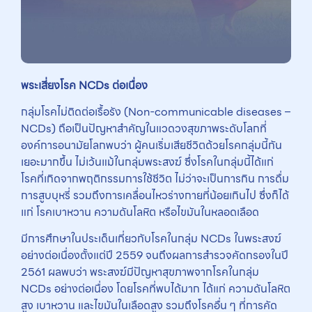
พระเสี่ยงโรค NCDs
ต่อเนื่อง
กลุ่มโรคไม่ติดต่อเรื้อรัง (Non-communicable diseases –
NCDs) ถือเป็นปัญหาสำคัญในแวดวงสุขภาพระดับโลกที่
องค์การอนามัยโลกพบว่า ผู้คนเริ่มเสียชีวิตด้วยโรคกลุ่มนี้กัน
เยอะมากขึ้น ไม่เว้นแม้ในกลุ่มพระสงฆ์ ซึ่งโรคในกลุ่มนี้ได้แก่
โรคที่เกิดจากพฤติกรรมการใช้ชีวิต ไม่ว่าจะเป็นการกิน การดื่ม
การสูบบุหรี่ รวมถึงการเคลื่อนไหวร่างกายที่น้อยเกินไป ซึ่งก็ได้
แก่ โรคเบาหวาน ความดันโลหิต หรือไขมันในหลอดเลือด
มีการศึกษาในประเด็นเกี่ยวกับโรคในกลุ่ม NCDs ในพระสงฆ์
อย่างต่อเนื่องตั้งแต่ปี 2559 จนถึงผลการสำรวจคัดกรองในปี
2561 ผลพบว่า พระสงฆ์มีปัญหาสุขภาพจากโรคในกลุ่ม
NCDs อย่างต่อเนื่อง โดยโรคที่พบได้มาก ได้แก่ ความดันโลหิต
สูง เบาหวาน และไขมันในเลือดสูง รวมถึงโรคอื่น ๆ ที่การคัด