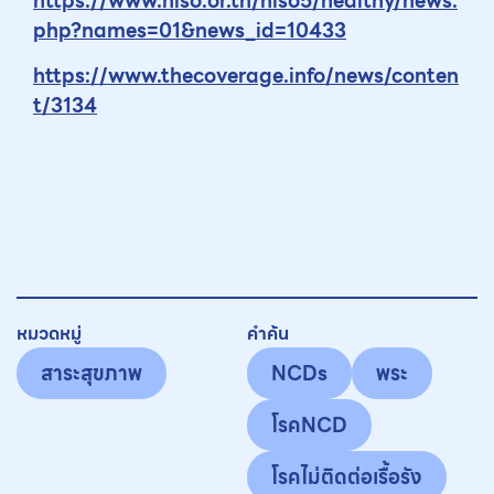
https://www.hiso.or.th/hiso5/healthy/news.
php?names=01&news_id=10433
https://www.thecoverage.info/news/conten
t/3134
หมวดหมู่
คำค้น
สาระสุขภาพ
NCDs
พระ
โรคNCD
โรคไม่ติดต่อเรื้อรัง