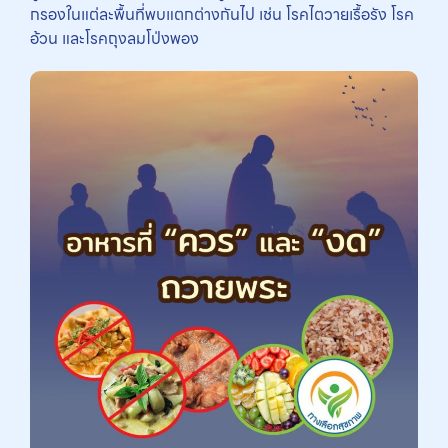
กรองในแต่ละพื้นที่พบแตกต่างกันไป เช่น โรคไตวายเรื้อรัง โรค
อ้วน และโรคถุงลมโป่งพอง