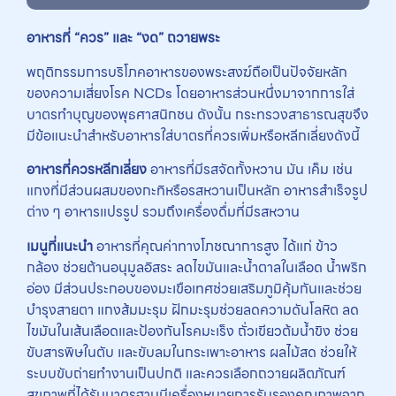
อาหารที่ “
ควร”
และ “
งด”
ถวายพระ
พฤติกรรมการบริโภคอาหารของพระสงฆ์ถือเป็นปัจจัยหลัก
ของความเสี่ยงโรค NCDs โดยอาหารส่วนหนึ่งมาจากการใส่
บาตรทำบุญของพุธศาสนิกชน ดังนั้น กระทรวงสาธารณสุขจึง
มีข้อแนะนำสำหรับอาหารใส่บาตรที่ควรเพิ่มหรือหลีกเลี่ยงดังนี้
อาหารที่ควรหลีกเลี่ยง
อาหารที่มีรสจัดทั้งหวาน มัน เค็ม เช่น
แกงที่มีส่วนผสมของกะทิหรือรสหวานเป็นหลัก อาหารสำเร็จรูป
ต่าง ๆ อาหารแปรรูป รวมถึงเครื่องดื่มที่มีรสหวาน
เมนูที่แนะนำ
อาหารที่คุณค่าทางโภชณาการสูง ได้แก่ ข้าว
กล้อง ช่วยต้านอนุมูลอิสระ ลดไขมันและน้ำตาลในเลือด น้ำพริก
อ่อง มีส่วนประกอบของมะเขือเทศช่วยเสริมภูมิคุ้มกันและช่วย
บำรุงสายตา แกงส้มมะรุม ฝักมะรุมช่วยลดความดันโลหิต ลด
ไขมันในเส้นเลือดและป้องกันโรคมะเร็ง ถั่วเขียวต้มน้ำขิง ช่วย
ขับสารพิษในตับ และขับลมในกระเพาะอาหาร ผลไม้สด ช่วยให้
ระบบขับถ่ายทำงานเป็นปกติ และควรเลือกถวายผลิตภัณฑ์
สุขภาพที่ได้รับมาตรฐานมีเครื่องหมายการรับรองคุณภาพจาก