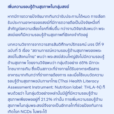
เพิ่มความรอบรู้ด้านสุขภาพในกลุ่มสงฆ์
หากมีการถวายปัจจัยมากเกินกว่ารับประทานได้หมด การเลือก
รับประทานอาหารของสงฆ์ที่มีการถวายถือเป็นปัจจัยหนึ่งที่
สำคัญต่อความเสี่ยงโรคที่เพิ่มขึ้น ทว่างานวิจัยกลับพบว่า พระ
สงฆ์เองก็มีความรอบรู้ด้านสุขภาพที่ยังคงจำกัดอยู่
บทความวิชาการจากวารสารสันติศึกษาปริทรรศน์ มจร ปีที่ 9
ฉบับที่ 5 เรื่อง “สถานการณ์ความรอบรู้ด้านสุขภาพของพระ
สงฆ์ในสังคมไทย” พบว่า พระสงฆ์ส่วนใหญ่ยังไม่มีความรอบรู้
ด้านสุขภาพ โดยงานวิจัยพบว่า กลุ่มตัวอย่าง 65% มีภาวะ
โภชนาการเกิน ซึ่งเป็นสภาวะที่ร่างกายได้รับอาหารหรือสาร
อาหารมากเกินกว่าที่ร่างกายต้องการ และเมื่อใช้แบบวัดความ
รอบรู้ด้านสุขภาพฉบับภาษาไทย (Thai Health Literacy
Assessment Instrument: Nutrition label: THLA-N) ก็
พบด้วยว่า ในกลุ่มตัวอย่างเหล่านั้นมีผู้ที่มีความรอบรู้ด้าน
สุขภาพเพียงพออยู่ที่ 21.2% เท่านั้น การเพิ่มความรอบรู้ด้าน
สุขภาพในกลุ่มพระสงฆ์จึงอาจเป็นอีกกลไกที่ช่วยป้องกันการ
เกิดโรค NCDs ในพระได้