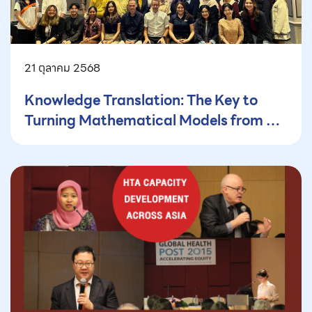
21 ตุลาคม 2568
Knowledge Translation: The Key to
Turning Mathematical Models from a
Black Box into a Powerful Tool for
Policy Decision-Making (Part 1) — How
Mathematical Modeling Supports
Public Health—and Why It’s Not
Enough