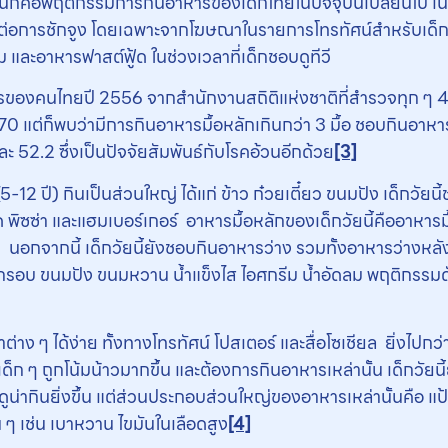
้นนั่นก็คือพฤติกรรมการกินอาหารของเด็กไทยในปัจจุบันเปลี่ยนไป 
อการชักจูง โดยเฉพาะจากโฆษณาในรายการโทรทัศน์สำหรับเด็ก ซ
ม และอาหารฟาสต์ฟู้ด ในช่วงเวลาที่เด็กชอบดูทีวี
คนไทยปี 2556 จากสำนักงานสถิติแห่งชาติที่สำรวจทุก ๆ 4 ปีพ
 แต่ก็พบว่ามีการกินอาหารมื้อหลักเกินกว่า 3 มื้อ ชอบกินอาหารท
ะ 52.2 ซึ่งเป็นปัจจัยสัมพันธ์กับโรคอ้วนอีกด้วย
[3]
5-12 ปี) กินเป็นส่วนใหญ่ ได้แก่ ข้าว ก๋วยเตี๋ยว ขนมปัง เด็กวัย
ด พิซซ่า และแฮมเบอร์เกอร์ อาหารมื้อหลักของเด็กวัยนี้คืออาหารม
สุด นอกจากนี้ เด็กวัยนี้ยังชอบกินอาหารว่าง รวมทั้งอาหารว่างห
บกรอบ ขนมปัง ขนมหวาน น้ำแข็งไส ไอศกรีม น้ำอัดลม พฤติกรรมดังท
าต่าง ๆ ได้ง่าย ทั้งทางโทรทัศน์ โปสเตอร์ และสื่อโซเชียล ยิ่งไป
เด็ก ๆ ถูกโน้มน้าวมากขึ้น และต้องการกินอาหารเหล่านั้น เด็กวัยน
น่ากินยิ่งขึ้น แต่ส่วนประกอบส่วนใหญ่ของอาหารเหล่านั้นคือ แป้ง
 ๆ เช่น เบาหวาน ไขมันในเลือดสูง
[4]