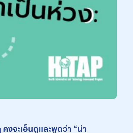
คงจะเอ็นดูและพูดว่า “น่า