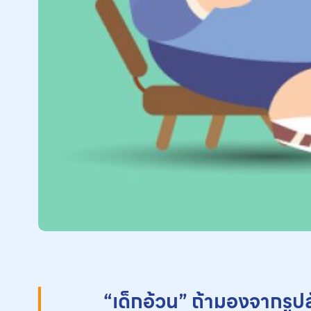
“เด็กอ้วน” ถ้ามองจากรูปล