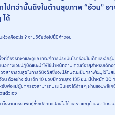
กไปกว่านั้นถึงในด้านสุขภาพ “อ้วน” อาจเ
 ได้
ป็นห่วงคืออะไร ? งานวิจัยต่อไปนี้มีคำตอบ
ึ่งที่ต้องรักษาและดูแล เกณฑ์การประเมินโรคอ้วนในเด็กและวัย
นวทางเวชปฏิบัติแนะนำให้ใช้น้ำหนักตามเกณฑ์อายุสำหรับเด็กอา
รวงสาธารณสุขในการวินิจฉัยซึ่งจะมีลักษณะเป็นกราฟระบุไว้ในส
้วน ตัวอย่างเช่น เด็ก 10 ขวบมีความสูง 135 ซม. มีน้ำหนัก 30 
หรับพ่อแม่ผู้ปกครองสามารถประเมินเองได้ง่าย ๆ ผ่านแอปพลิเคชั่
้วยตัวเอง
ทั้งจากกรรมพันธุ์ซึ่งเปลี่ยนแปลงไม่ได้ และสาเหตุด้านพฤติกร