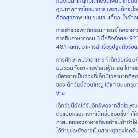
หนึ่งในสาเหตุที่มีเด็กอ้วนเพิ่มมากขึ
คุณภาพทางโภชนาการ เพราะเด็กจะไวต่
ดีต่อสุขภาพ เช่น ขนมขบเคี้ยว น้ำอัดล
การสำรวจพฤติกรรมการบริโภคอาหารของ
การกินอาหารครบ 3 มื้อถึงร้อยละ 92.70
48.1 และกินอาหารสำเร็จรูปสูงถึงร้อยล
การศึกษาพบว่าอาหารที่ เด็กวัยเรียน (
มัน รวมทั้งอาหารฟาสต์ฟู้ด เช่น ไก่ทอ
เนื่องจากเป็นช่วงที่เด็กมีเวลามากที่
ของเด็กวัยนี้ส่วนใหญ่ ได้แก่ ขนมกรุ
ง่าย
เด็กวัยนี้ยังได้รับอิทธิพลจากสื่อโฆษณ
ตัวแบบหรือดาราที่เด็กชื่นชอบซึ่งทำให้
ภายนอกของอาหารที่พ่อค้าแม่ค้าทำให้ดู
ได้ง่ายและยังอาจเป็นสาเหตุของโรคอื่น