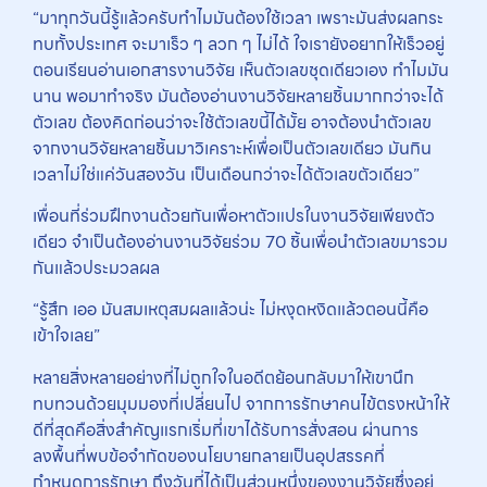
“มาทุกวันนี้รู้แล้วครับทำไมมันต้องใช้เวลา เพราะมันส่งผลกระ
ทบทั้งประเทศ จะมาเร็ว ๆ ลวก ๆ ไม่ได้ ใจเรายังอยากให้เร็วอยู่
ตอนเรียนอ่านเอกสารงานวิจัย เห็นตัวเลขชุดเดียวเอง ทำไมมัน
นาน พอมาทำจริง มันต้องอ่านงานวิจัยหลายชิ้นมากกว่าจะได้
ตัวเลข ต้องคิดก่อนว่าจะใช้ตัวเลขนี้ได้มั้ย อาจต้องนำตัวเลข
จากงานวิจัยหลายชิ้นมาวิเคราะห์เพื่อเป็นตัวเลขเดียว มันกิน
เวลาไม่ใช่แค่วันสองวัน เป็นเดือนกว่าจะได้ตัวเลขตัวเดียว”
เพื่อนที่ร่วมฝึกงานด้วยกันเพื่อหาตัวแปรในงานวิจัยเพียงตัว
เดียว จำเป็นต้องอ่านงานวิจัยร่วม 70 ชิ้นเพื่อนำตัวเลขมารวม
กันแล้วประมวลผล
“รู้สึก เออ มันสมเหตุสมผลแล้วน่ะ ไม่หงุดหงิดแล้วตอนนี้คือ
เข้าใจเลย”
หลายสิ่งหลายอย่างที่ไม่ถูกใจในอดีตย้อนกลับมาให้เขานึก
ทบทวนด้วยมุมมองที่เปลี่ยนไป จากการรักษาคนไข้ตรงหน้าให้
ดีที่สุดคือสิ่งสำคัญแรกเริ่มที่เขาได้รับการสั่งสอน ผ่านการ
ลงพื้นที่พบข้อจำกัดของนโยบายกลายเป็นอุปสรรคที่
กำหนดการรักษา ถึงวันที่ได้เป็นส่วนหนึ่งของงานวิจัยซึ่งอยู่