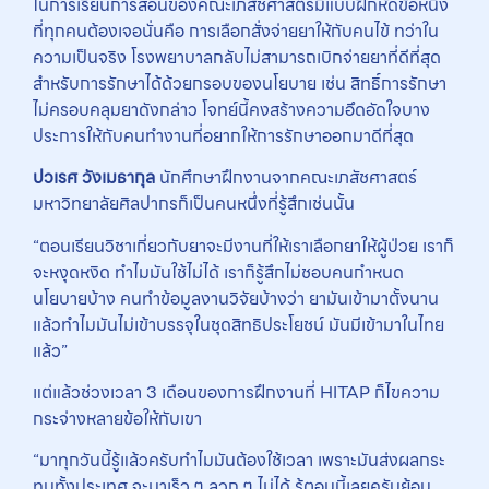
ในการเรียนการสอนของคณะเภสัชศาสตร์มีแบบฝึกหัดข้อหนึ่ง
ที่ทุกคนต้องเจอนั่นคือ การเลือกสั่งจ่ายยาให้กับคนไข้ ทว่าใน
ความเป็นจริง โรงพยาบาลกลับไม่สามารถเบิกจ่ายยาที่ดีที่สุด
สำหรับการรักษาได้ด้วยกรอบของนโยบาย เช่น สิทธิ์การรักษา
ไม่ครอบคลุมยาดังกล่าว โจทย์นี้คงสร้างความอึดอัดใจบาง
ประการให้กับคนทำงานที่อยากให้การรักษาออกมาดีที่สุด
ปวเรศ วังเมธากุล
นักศึกษาฝึกงานจากคณะเภสัชศาสตร์
มหาวิทยาลัยศิลปากรก็เป็นคนหนึ่งที่รู้สึกเช่นนั้น
“ตอนเรียนวิชาเกี่ยวกับยาจะมีงานที่ให้เราเลือกยาให้ผู้ป่วย เราก็
จะหงุดหงิด ทำไมมันใช้ไม่ได้ เราก็รู้สึกไม่ชอบคนกำหนด
นโยบายบ้าง คนทำข้อมูลงานวิจัยบ้างว่า ยามันเข้ามาตั้งนาน
แล้วทำไมมันไม่เข้าบรรจุในชุดสิทธิประโยชน์ มันมีเข้ามาในไทย
แล้ว”
แต่แล้วช่วงเวลา 3 เดือนของการฝึกงานที่ HITAP ก็ไขความ
กระจ่างหลายข้อให้กับเขา
“มาทุกวันนี้รู้แล้วครับทำไมมันต้องใช้เวลา เพราะมันส่งผลกระ
ทบทั้งประเทศ จะมาเร็ว ๆ ลวก ๆ ไม่ได้ รู้ตอนนี้เลยครับย้อน