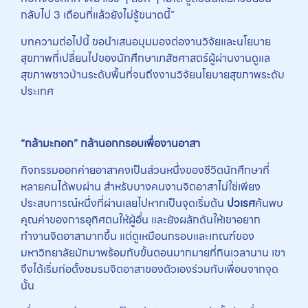
กลับไป 3 เดือนที่แล้วยังไม่รู้ขนาดนี้”
บทความต่อไปนี้ ขอนำเสนอมุมมองต่องานวิจัยและนโยบาย
สุขภาพที่เปลี่ยนไปของนักศึกษาเภสัชศาสตร์ผู้ผ่านงานดูแล
สุขภาพชาวบ้านระดับพื้นที่จนถึงงานวิจัยนโยบายสุขภาพระดับ
ประเทศ
“กล้ามะกอก” กล้านอกกรอบเพื่องานอาสา
กิจกรรมออกค่ายอาสาคงเป็นส่วนหนึ่งของชีวิตนักศึกษาที่
หลายคนได้พบผ่าน สำหรับบางคนงานจิตอาสาไม่ใช่เพียง
ประสบการณ์หนึ่งที่ผ่านเลยไปหากเป็นจุดเริ่มต้น
ปวเรศ
ค้นพบ
คุณค่าของการอุทิศตนให้ผู้อื่น และยังผลักดันให้เขาอยาก
ทำงานจิตอาสามากขึ้น แต่ดูเหมือนกรอบและเกณฑ์ของ
มหาวิทยาลัยมักมาพร้อมกับขั้นตอนมากมายที่กินเวลานาน เขา
จึงได้เริ่มก่อตั้งชมรมจิตอาสาของตัวเองร่วมกับเพื่อนจากจุด
นั้น