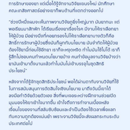
การรักษาของยา แต่เมื่อได้รู้จักงานวิจัยแขนงใหม่ นักศึกษา
คณะเภสัชศาสตร์อย่างเขาก็พบด้านที่แตกต่างออกไป
“ช่วงปีหนึ่งผมจะเห็นภาพงานวิจัยดูยิ่งใหญ่มาก มันยากนะ แต่
พอเรียนมาสักพัก ได้เรียนเรื่องยาเรื่องโรค มีงานให้เราเลือกยา
ให้ผู้ป่วย มีอย่างนึงที่คอยกรองไม่ให้เราเลือกยาบางตัวก็คือ
สิทธิ์การรักษาผู้ป่วยซึ่งมันก็ผูกกับนโยบาย มันจำกัดให้ผู้ป่วย
ต้องใช้ยานี้ก่อนใช้อีกยา เราก็จะหงุดหงิด ทำไมมันใช้ไม่ได้ เราก็
รู้สึกไม่ชอบคนกำหนดนโยบายบ้าง คนทำข้อมูลงานวิจัยบ้างว่า
ยามันเข้ามาตั้งนานแล้วทำไมมันไม่เข้าบรรจุในชุดสิทธิ
ประโยชน์”
หลังจากได้รู้จักชุดสิทธิประโยชน์ พอได้ผ่านตากับงานวิจัยที่ใช้
ในการสนับสนุนการตัดสินใจเชิงนโยบาย มาถึงวันนี้เขาได้
ลงมือทำวิจัยด้วยตัวเอง สิ่งที่พบเจอระหว่างฝึกงานช่วยเปิด
มุมมองให้เขาเข้าใจมากขึ้น เข้าใจถึงการทำงานเบื้องหลัง
เงื่อนไขของงานที่สลับซับซ้อนและจำเป็นต้องใช้เวลาเพื่อแลก
กับความถูกต้องแม่นยำ เพราะงานวิจัยนี้จะส่งผลกระทบระดับ
ประเทศต่อไป