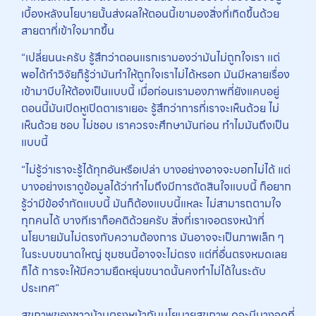
เบื้องหลังนโยบายนั้นส่งผลให้ตอนนี้เขามองสิ่งที่เกิดขึ้นด้วย
สายตาที่เข้าใจมากขึ้น
“เปลี่ยนนะครับ รู้สึกว่าตอนแรกเรามองว่ามันไม่ถูกใจเรา แต่
พอได้ทำวิจัยก็รู้ว่ามันทำให้ถูกใจเราไม่ได้หรอก มันมีหลายเรื่อง
เข้ามาบีบให้ต้องเป็นแบบนี้ เมื่อก่อนเรามองภาพที่ยังแคบอยู่
ตอนนี้มันเปิดหูเปิดตาเราเยอะ รู้สึกว่าการที่เราจะเห็นด้วย ไม่
เห็นด้วย ชอบ ไม่ชอบ เราควรจะศึกษามันก่อน ทำไมมันถึงเป็น
แบบนี้
“ไม่รู้ว่าเราจะรู้ได้ทุกอันหรือเปล่า บางอย่างอาจจะบอกไม่ได้ แต่
บางอย่างเราดูข้อมูลได้ว่าทำไมถึงมีการตัดสินใจแบบนี้ ก็อยาก
รู้ว่ามีข้อจำกัดแบบนี้ มันก็ต้องแบบนี้แหละ ไม่สามารถตามใจ
ทุกคนได้ บางทีเราก็อคติด้วยครับ สิ่งที่เราเจอตรงหน้าที่
นโยบายมันไม่ตรงกับความต้องการ มันอาจจะเป็นภาพเล็ก ๆ
ในระบบขนาดใหญ่ ชุมชนนี้อาจจะไม่ตรง แต่ที่อื่นตรงหมดเลย
ก็ได้ การจะให้มีความยืดหยุ่นขนาดนั้นคงทำไม่ได้ในระดับ
ประเทศ”
สุขภาพของชาวบ้านตรงหน้ากับนโยบายสุขภาพ ดูจะมีบางจุดที่