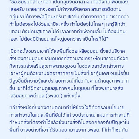
“ชื่อ ชมรมกล้ามะกอก เป็นกลุ่มจิตอาสา ผมก่อตั้งกับเพื่อนเอง
เลยครับ เราอยากจะออกไปทำงานจิตอาสา สามารถติดตาม
กลุ่มเราได้ทางเฟสบุ๊คนะครับ”
เขา
ยิ้ม ท่าทางภาคภูมิ “เราคิดว่า
ทำไมต้องลงไปช่วยเขาปีละครั้ง ทำไมต้องไปไกล ๆ เรารู้สึกว่า
แถวม.ยังมีคนสุขภาพไม่ดี เราอยากทำเพื่อคนอื่น ไม่ต้องมีคน
เยอะ ไม่ต้องมีป้ายขนาดใหญ่บอกว่าเราเป็นใครก็ได้”
เมื่อก่อตั้งชมรมเขาก็ได้ลงพื้นที่ช่วยเหลือชุมชน ตั้งแต่บริจาค
สิ่งของตามมูลนิธิ เล่นดนตรีที่สถานสงเคราะห์คนชราจนถึงจัด
กิจกรรมส่งเสริมสุขภาพตามชุมชน ในช่วงเวลาดังกล่าวการ
เข้าหาผู้คนด้วยงานจิตอาสากลายเป็นสิ่งที่เขาคุ้นเคย จนเมื่อชั้น
ปีสูงขึ้นมีความรู้และประสบการณ์เกี่ยวกับงานด้านสุขภาพมาก
ขึ้น เขาก็ได้ฝึกงานดูแลสุขภาพคนในชุมชน ที่โรงพยาบาลส่ง
เสริมสุขภาพตำบล (รพสต.) แห่งหนึ่ง
ทว่าสิ่งหนึ่งที่ยังคงตามติดมาทำให้ข้องใจก็คือกรอบนโยบาย
การทำงานในแต่ละพื้นที่อันได้แก่ งบประมาณ แผนการทำงานที่
กำหนดสิ่งที่ต้องทำไว้แล้วซึ่งบางสิ่งก็ไม่สอดคล้องกับปัญหาใน
พื้นที่ บางอย่างที่เขาได้รับมอบหมายจาก รพสต. ให้ทำก็เช่นกัน