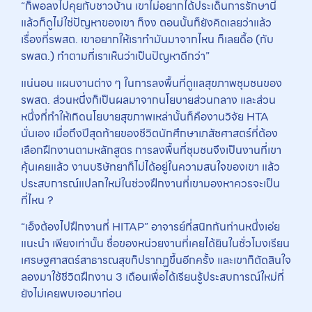
“ก็พอลงไปคุยกับชาวบ้าน เขาไม่อยากได้ประเด็นการรักษานี้
แล้วก็ดูไม่ใช่ปัญหาของเขา ก็งง ตอนนั้นก็ยังคิดเลยว่าแล้ว
เรื่องที่รพสต. เขาอยากให้เราทำมันมาจากไหน ก็เลยดื้อ (กับ
รพสต.) ทำตามที่เราเห็นว่าเป็นปัญหาดีกว่า”
แน่นอน แผนงานต่าง ๆ ในการลงพื้นที่ดูแลสุขภาพชุมชนของ
รพสต. ส่วนหนึ่งก็เป็นผลมาจากนโยบายส่วนกลาง และส่วน
หนึ่งที่ทำให้เกิดนโยบายสุขภาพเหล่านั้นก็คืองานวิจัย HTA
นั่นเอง เมื่อถึงปีสุดท้ายของชีวิตนักศึกษาเภสัชศาสตร์ที่ต้อง
เลือกฝึกงานตามหลักสูตร การลงพื้นที่ชุมชนจึงเป็นงานที่เขา
คุ้นเคยแล้ว งานบริษัทยาก็ไม่ได้อยู่ในความสนใจของเขา แล้ว
ประสบการณ์แปลกใหม่ในช่วงฝึกงานที่เขามองหาควรจะเป็น
ที่ไหน ?
“เอ็งต้องไปฝึกงานที่ HITAP” อาจารย์ที่สนิทกันท่านหนึ่งเอ่ย
แนะนำ เพียงเท่านั้น ชื่อของหน่วยงานที่เคยได้ยินในชั่วโมงเรียน
เศรษฐศาสตร์สาธารณสุขก็ปรากฏขึ้นอีกครั้ง และเขาก็ตัดสินใจ
ลองมาใช้ชีวิตฝึกงาน 3 เดือนเพื่อได้เรียนรู้ประสบการณ์ใหม่ที่
ยังไม่เคยพบเจอมาก่อน