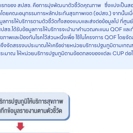
ของ สปสช. คือการมุ่งพัฒนาตัวชี้วัดคุณภาพ ซึ่งแบ่งเป็นสอ
ัฒนาโดยคณะอนุกรรมการหลักประกันสุขภาพเขต (อปสข.) จากนั้นเมื่
การให้บริการตามตัวชี้วัดทั้งสองแบบและส่งต่อข้อมูลไป ที่ศูนย
สปสช.ได้รับข้อมูลการให้บริการจะนำมาคำนวณคะแนน QOF และกัน
สุขภาพและป้องกันโรคไว้ส่วนหนึ่งเพื่อ ใช้ในโครงการ QOF โด
จึงจัดสรรงบประมาณให้เครือข่ายหน่วยบริการปฐมภูมิตามเกณฑ
ระมาณ ให้หน่วยบริการปฐมภูมิตามข้อตกลงของแต่ละ CUP ต่อ