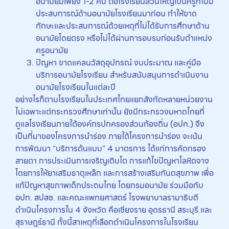
อนามัยมีเพียง 1-2 คน ต่อโรงเรียนส่วนใหญ่เป็นครูที่ไม่มี
ประสบการณ์ด้านอนามัยโรงเรียนมาก่อน ทำให้ขาด
ทักษะและประสบการณ์ด้วยเหตุที่ไม่ได้รับการศึกษาด้าน
อนามัยโดยตรง หรือไม่ได้ผ่านการอบรมก่อนรับตำแหน่ง
ครูอนามัย
ปัญหา ขาดแคลนวัสดุอุปกรณ์ งบประมาณ และคู่มือ
บริการอนามัยโรงเรียน สำหรับสนับสนุนการดำเนินงาน
อนามัยโรงเรียนในแต่ละปี
อย่างไรก็ตามโรงเรียนในประเทศไทยแยกสังกัดหลายหน่วยงาน
ไม่เฉพาะแต่กระทรวงศึกษาเท่านั้น ยังมีกระทรวงมหาดไทยที่
ดูแลโรงเรียนภายใต้องค์กรปกครองส่วนท้องถิ่น (อปท.) จึง
เป็นที่มาของโครงการนำร่อง ภายใต้โครงการนำร่อง จะเน้น
การพัฒนา “บริการต้นแบบ” 4 มาตรการ ได้แก่การคัดกรอง
สายตา การประเมินการเจริญเติบโต การแก้ไขปัญหาโลหิตจาง
โดยการให้ยาเสริมธาตุเหล็ก และการสร้างเสริมทันตสุขภาพ เพื่อ
แก้ปัญหาสุขภาพเด็กประถมไทย โดยกรมอนามัย ร่วมมือกับ
อปท. สปสช. และคณะแพทยศาสตร์ โรงพยาบาลรามาธิบดี
ดำเนินโครงการใน 4 จังหวัด คือเชียงราย อุดรธานี สระบุรี และ
สุราษฎร์ธานี ทั้งนี้สาเหตุที่เลือกดำเนินโครงการในโรงเรียน