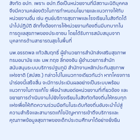
สังกัด อปท. เพราะ อปท.ถือเป็นหน่วยงานที่มีสถานะนิติบุคคล
จึงมีความคล่องตัวในการกำหนดนโยบายและแนวทางให้กับ
หน่วยงานอื่น เช่น ศูนย์บริการสุขภาพและโรงเรียนในสังกัดได้
นำไปปฏิบัติ อีกทั้งต้องการให้หน่วยงานท้องถิ่นมีบทบาทใน
การดูแลสุขภาพของประชาชน โดยได้รับการสนับสนุนจาก
บุคลากรด้านสาธารณสุขในพื้นที่
นพ.อรรถพล แก้วสัมฤทธิ์ ผู้อำนวยการสำนักส่งเสริมสุขภาพ
กรมอนามัย และ นพ.กฤช ลี่ทองอิน ผู้อำนวยการสำนัก
สนับสนุนระบบบริการปฐมภูมิ สำนักงานหลักประกันสุขภาพ
แห่งชาติ (สปสช.) กล่าวไปในแนวทางเดียวกันว่า หากโครงการ
นำร่องนี้เสร็จสิ้น จะมีการประเมินผลอย่างเป็นระบบพร้อม
แนวทางในการแก้ไข เพื่อนำเสนอต่อหน่วยงานที่เกี่ยวข้อง และ
ขยายการดำเนินงานไปยังโรงเรียนในสังกัดท้องถิ่นให้ครบทุก
แห่งเพื่อให้เกิดความร่วมมือกันในระดับท้องถิ่นอันจะนำไปสู่
ความสำเร็จและสามารถแก้ไขปัญหาการเข้าถึงบริการและ
คุณภาพข้อมูลสุขภาพของเด็กประถมศึกษาได้อย่างยั่งยืน