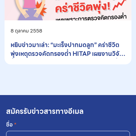
8 ตุลาคม 2558
หยิบข่าวมาเล่า: “มะเร็งปากมดลูก” คร่าชีวิต
พุ่งเหตุตรวจคัดกรองต่ำ HITAP เผยงานวิจัย
ชี้คัดกรองด้วย VIA ร่วมกับ pap smear ที่
อายุ 30 ปีขึ้นไปมีความคุ้มค่ามากที่สุด
สมัครรับข่าวสารทางอีเมล
ชื่อ
*