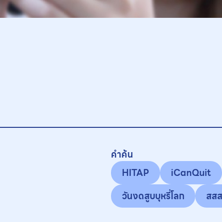
คำค้น
HITAP
iCanQuit
วันงดสูบบุหรี่โลก
สสส