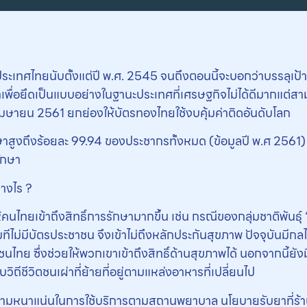
ระเทศไทยนับตั้งแต่ปี พ.ศ. 2545 จนถึงตอนนี้จะบอกว่าบรรลุเป้
เพื่อยึดเป็นแบบอย่างในฐานะประเทศที่เศรษฐกิจไม่ได้ดีมากแต่ส
มษายน 2561 ยกย่องให้บัตรทองไทยใช้งบคุ้มค่าติดอันดับโลก
ษาสูงถึงร้อยละ 99.94 ของประชากรทั้งหมด (ข้อมูลปี พ.ศ 2561) เ
รักษา
่างไร ?
นไทยเข้าถึงสิทธิ์การรักษามากขึ้น เช่น กรณีของกลุ่มชาติพันธุ์ “มา
มทีไม่มีบัตรประชาชน จึงเข้าไม่ถึงหลักประกันสุขภาพ ปัจจุบันมีก
ทย ซึ่งช่วยให้พวกเขาเข้าถึงสิทธิ์ด้านสุขภาพได้ นอกจากนี้ยังมี
ิถีชีวิตชนเผ่าที่ย้ายที่อยู่ตามแหล่งอาหารที่เปลี่ยนไป
วามหนาแน่นในการใช้บริการตามสถานพยาบาล นโยบายรับยาที่ร้า