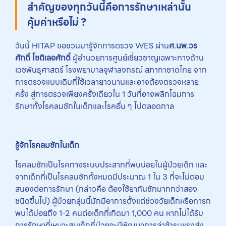
สำคัญของทุกวันนี้คือการรักษาเหล่านั้น
คุ้มค่าหรือไม่ ?
วันนี้ HITAP ขอชวนมารู้จักการตรวจ WES ผ่าน
ศ.นพ.วร
ศักดิ์ โชติเลอศักดิ์
ผู้อำนวยการศูนย์เชี่ยวชาญเฉพาะทางด้าน
เวชพันธุศาสตร์ โรงพยาบาลจุฬาลงกรณ์ สภากาชาดไทย จาก
การตรวจแบบเดิมที่ใช้เวลายาวนานและอาจต้องตรวจหลาย
ครั้ง สู่การตรวจเพียงครั้งเดียวใน 1 วันที่อาจพลิกโฉมการ
รักษาทั้งโรคลมชักในเด็กและโรคอื่น ๆ ไปตลอดกาล
รู้จักโรคลมชักในเด็ก
โรคลมชักเป็นโรคทางระบบประสาทที่พบบ่อยในผู้ป่วยเด็ก และ
จากเด็กที่เป็นโรคลมชักทั้งหมดมีประมาณ 1 ใน 3 ที่จะไม่ตอบ
สนองต่อการรักษา (กล่าวคือ ต้องใช้ยากันชักมากกว่าสอง
ชนิดขึ้นไป) ผู้ป่วยกลุ่มนี้มักมีอาการตั้งแต่ช่วงวัยเด็กหรือทารก
พบได้บ่อยถึง 1-2 คนต่อเด็กที่เกิดมา 1,000 คน หากไม่ได้รับ
การรักษาที่เหมาะสมเด็กที่ป่วยจะมีพัฒนาการล่าช้ารุนแรงส่ง