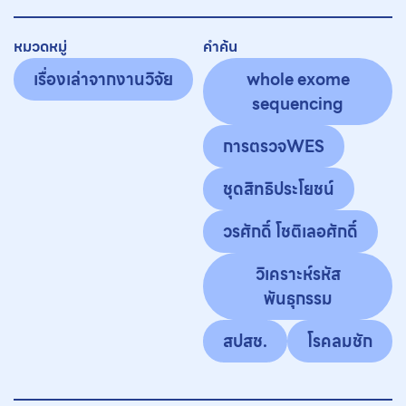
หมวดหมู่
คำค้น
เรื่องเล่าจากงานวิจัย
whole exome
sequencing
การตรวจWES
ชุดสิทธิประโยชน์
วรศักดิ์ โชติเลอศักดิ์
วิเคราะห์รหัส
พันธุกรรม
สปสช.
โรคลมชัก