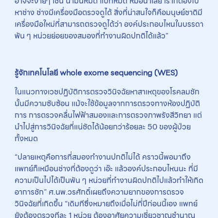
อาจจะง่ายๆ เช่น น้ำมันหมด แบทหมด หม้อน้ำเสีย เราก็ต้องไป
หาช่าง ช่างมีเครื่องมือตรวจดูได้ สิ่งที่น่าสนใจก็คือมนุษย์ชาติมี
เครื่องมือใหม่ที่สามารถตรวจดูได้ว่า องค์ประกอบไหนในบรรดา
พัน ๆ หน่วยย่อยของสมองที่ทำงานผิดปกติได้แล้ว”
รู้จักเทคโนโลยี
whole exome sequencing
(WES)
ในแนวทางเวชปฏิบัติการตรวจวินิจฉัยหาสาเหตุของโรคลมชัก
นั้นมีความซับซ้อน แม้จะใช้ข้อมูลจากการตรวจทางห้องปฏิบัติ
การ การตรวจคลื่นไฟฟ้าสมองและการตรวจภาพรังสีวิทยา แต่
นำไปสู่การวินิจฉัยที่แน่ชัดได้น้อยกว่าร้อยละ 50 ของผู้ป่วย
ทั้งหมด
“ปลายเหตุคือการที่สมองทำงานปกติไม่ได้ คราวนี้พอมาถึง
แพทย์ก็เหมือนช่างที่ต้องดูว่า เอ๊ะ แล้วองค์ประกอบไหนนะ ที่มี
ความเป็นไปได้เป็นพัน ๆ หน่วยที่ทำงานผิดปกติไปแล้วทำให้เกิด
อาการชัก” ศ.นพ.วรศักดิ์เผยถึงความยากของการตรวจ
วินิจฉัยที่เกิดขึ้น “เดิมทีซึ่งหมายถึงเมื่อไม่กี่ปีก่อนนี้เอง แพทย์
ยังต้องตรวจทีละ 1 หน่วย ต้องอาศัยความเชี่ยวชาญชำนาญ