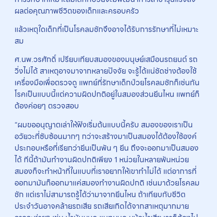
ผลต่อคุณภาพชีวิตของเด็กและครอบครัว
แล้วเหตุใดเด็กที่เป็นโรคลมชักจึงอาจได้รับการรักษาที่ไม่เหมาะ
สม
ศ.นพ.วรศักดิ์ เปรียบเทียบสมองของมนุษย์เสมือนรถยนต์ รถ
วิ่งไม่ได้ สาเหตุอาจมาจากหลายปัจจัย จะรู้ได้แน่ชัดช่างต้องใช้
เครื่องมือเพื่อตรวจดู แพทย์ที่รักษาเด็กป่วยโรคลมชักก็เช่นกัน
โรคเป็นแบบนี้แต่ความผิดปกติอยู่ในสมองส่วนยีนไหน แพทย์ก็
ต้องค่อยๆ ตรวจสอบ
“ผมขออนุญาตเล่าให้ฟังเริ่มต้นแบบนี้ครับ สมองของเราเป็น
อวัยวะที่ซับซ้อนมากๆ กว่าจะสร้างมาเป็นสมองได้ต้องใช้องค์
ประกอบหรือที่เรียกว่ายีนเป็นพัน ๆ ยีน ถึงจะออกมาเป็นสมอง
ได้ ทีนี้ถ้ามันทำงานผิดปกติเพียง 1 หน่วยในหลายพันหน่วย
สมองก็จะทำหน้าที่ในแบบที่เราอยากให้เขาทำไม่ได้ แต่อาการที่
ออกมามันก็ออกมาแค่สมองทำงานผิดปกติ เช่นมาด้วยโรคลม
ชัก แต่เราไม่สามารถรู้ได้ว่ามาจากยีนไหน ถ้าเทียบกับชีวิต
ประจำวันอาจคล้ายรถเสีย รถเสียเกิดได้จากสาเหตุมากมาย