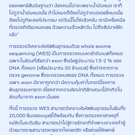
ของแพทย์สันนิษฐานว่า น้องคนนี้น่าจะเพราะน้ำมันหมด เราก็
ไปดูว่าน้ำมันหมดมั้ย ถ้าไม่หมดก็ต้องไปดูว่าแบตเตอรี่หมดมั้ย
ต้องไปดูทีละองค์ประกอบ แต่วันนี้ไม่ใช่แล้วครับ เรามีเครื่องมือ
ที่ตรวจทีเดียวหมดเลย ด้วยความเร็วหลักวัน ไม่ถึงสัปดาห์อีก
แล้ว”
การตรวจวิเคราะห์รหัสพันธุกรรมด้วย whole exome
sequencing (WES) เป็นการตรวจแบบหาลำดับเบสทั้งหมด
เฉพาะในส่วนที่เรียกว่า exon ซึ่งมีอยู่ประมาณ 1.5-2 % ของ
DNA ทั้งหมด (หรือประมาณ 30 ล้านเบส) ซึ่งต่างจากการ
ตรวจ genome ซึ่งจะตรวจเบสของ DNA ทั้งหมด การตรวจ
เฉพาะ exon มีราคาถูกกว่า มีความคุ้มค่าในกรณีโรคทาง
พันธุกรรมหายาก เนื่องจากความผิดปกติลักษณะนี้มักเกิดใน
ส่วนที่มาจาก exon นั่นเอง
ทั้งนี้ การตรวจ WES สามารถวิเคราะห์รหัสพันธุกรรมในยีนทั้ง
20,000 ยีนของมนุษย์ได้พร้อมกัน ซึ่งการตรวจหาสาเหตุที่
แน่ชัดในระดับยีน สามารถนำไปสู่การรักษาที่จำเพาะเจาะจงทำผู้
ป่วยบางรายสามารถหายจากโรคลดชัก หรือช่วยให้แพทย์