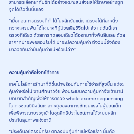
สามารถเลือกยากันชักได้อย่างเหมาะสมส่งผลให้รักษาอย่างถูก
จุดได้เร็วขึ้นนั่นเอง
“เมื่อก่อนการตรวจก็ทำได้ในหลักวันแต่เราตรวจได้ทีละหนึ่ง
กว่าจะครบพัน โอ้โห บางทีผู้ป่วยเสียชีวิตไปแล้ว แต่วันนี้เรา
ตรวจทีเดียว ด้วยการทดสอบเดียวได้ออกมาทั้งพันยีนเลย ด้วย
ราคาที่น่าจะพอยอมรับได้ น่าจะมีความคุ้มค่า ถึงวันนี้จึงต้อง
มาวิจัยกันว่ามันคุ้มค่าแน่หรือเปล่า?”
ความคุ้มค่าคือโจทย์ท้าทาย
เทคโนโลยีการรักษาที่ดีขึ้นนำพร้อมกับการใช้จ่ายที่สูงขึ้น แต่จะ
คุ้มค่าหรือไม่ งานศึกษาวิจัยเพื่อประเมินความคุ้มค่าจึงเข้ามามี
บทบาทสำคัญเพื่อให้การตรวจ whole exome sequencing
ในการช่วยวินิจฉัยหาสาเหตุของอาการชักรุนแรงในผู้ป่วยเด็ก
เพื่อพิจารณาบรรจุเข้าในชุดสิทธิประโยชน์ภายใต้ระบบหลัก
ประกันสุขภาพแห่งชาติ
“ประเด็นอยู่ตรงนี้ครับ ตกลงมันคุ้มค่าแน่หรือเปล่า นั่นคือ