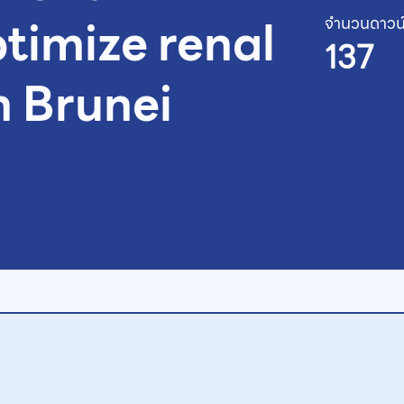
timize renal
จำนวนดาวน
137
in Brunei