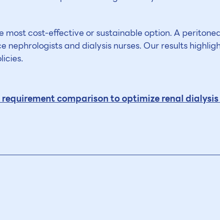
he most cost-effective or sustainable option. A peritone
nephrologists and dialysis nurses. Our results highlig
icies.
e requirement comparison to optimize renal dialysi