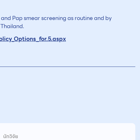
A and Pap smear screening as routine and by
 Thailand.
icy_Options_for.5.aspx
นักวิจัย