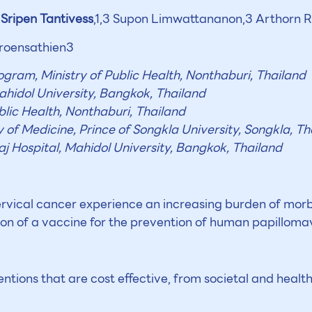
3
Sripen Tantivess
,1,3 Supon Limwattananon,3 Arthorn 
roensathien3
gram, Ministry of Public Health, Nonthaburi, Thailand
idol University, Bangkok, Thailand
blic Health, Nonthaburi, Thailand
of Medicine, Prince of Songkla University, Songkla, Th
aj Hospital, Mahidol University, Bangkok, Thailand
ervical cancer experience an increasing burden of morb
on of a vaccine for the prevention of human papillomav
entions that are cost effective, from societal and heal