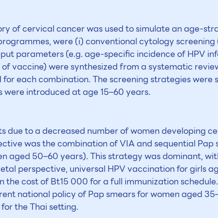
y of cervical cancer was used to simulate an age-stra
rogrammes, were (i) conventional cytology screening (P
Input parameters (e.g. age-specific incidence of HPV inf
 of vaccine) were synthesized from a systematic revie
for each combination. The screening strategies were 
es were introduced at age 15–60 years.
its due to a decreased number of women developing cerv
pective was the combination of VIA and sequential Pap
n aged 50–60 years). This strategy was dominant, with
tal perspective, universal HPV vaccination for girls a
n the cost of Bt15 000 for a full immunization schedul
urrent national policy of Pap smears for women aged 3
for the Thai setting.