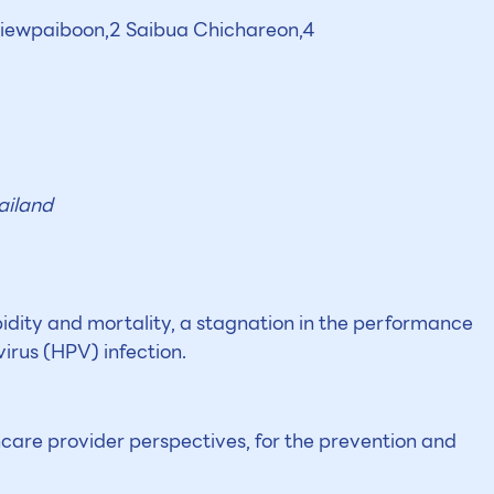
Riewpaiboon,2 Saibua Chichareon,4
ailand
idity and mortality, a stagnation in the performance
irus (HPV) infection.
thcare provider perspectives, for the prevention and