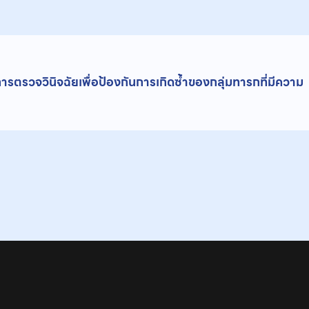
รวจวินิจฉัยเพื่อป้องกันการเกิดซํ้าของกลุ่มทารกที่มีความ