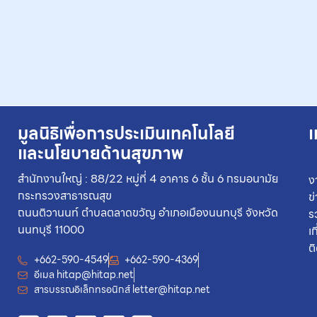
มูลนิธิเพื่อการประเมินเทคโนโลยี
เ
และนโยบายด้านสุขภาพ
สำนักงานใหญ่ : 88/22 หมู่ที่ 4 อาคาร 6 ชั้น 6 กรมอนามัย
ง
กระทรวงสาธารณสุข
ข
ถนนติวานนท์ ตำบลตลาดขวัญ อำเภอเมืองนนทบุรี จังหวัด
ร
นนทบุรี 11000
เ
ต
+662-590-4549
+662-590-4369
อีเมล
hitap@hitap.net
สารบรรณอิเล็กทรอนิกส์
letter@hitap.net