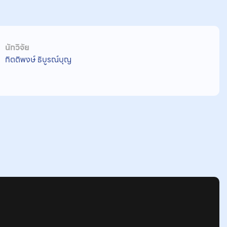
นักวิจัย
กิตติพงษ์ ธิบูรณ์บุญ