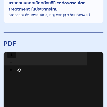
สายสวนหลอดเลือดด้วยวิธี endovascular
treatment ในประชากรไทย
วิลาวรรณ ล้วนคงสมจิตร, ภญ.วรัญญา รัตนวิภาพงษ์
PDF