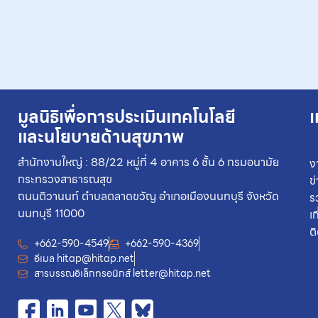
มูลนิธิเพื่อการประเมินเทคโนโลยี
เ
และนโยบายด้านสุขภาพ
สำนักงานใหญ่ : 88/22 หมู่ที่ 4 อาคาร 6 ชั้น 6 กรมอนามัย
ง
กระทรวงสาธารณสุข
ข
ถนนติวานนท์ ตำบลตลาดขวัญ อำเภอเมืองนนทบุรี จังหวัด
ร
นนทบุรี 11000
เ
ต
+662-590-4549
+662-590-4369
อีเมล
hitap@hitap.net
สารบรรณอิเล็กทรอนิกส์
letter@hitap.net