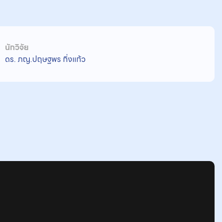
นักวิจัย
ดร. ภญ.ปฤษฐพร กิ่งแก้ว