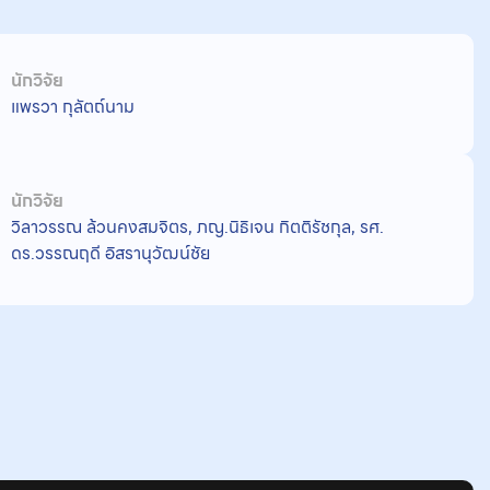
นักวิจัย
แพรวา กุลัตถ์นาม
นักวิจัย
วิลาวรรณ ล้วนคงสมจิตร, ภญ.นิธิเจน กิตติรัชกุล, รศ.
ดร.วรรณฤดี อิสรานุวัฒน์ชัย