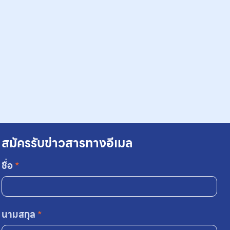
สมัครรับข่าวสารทางอีเมล
ชื่อ
*
นามสกุล
*