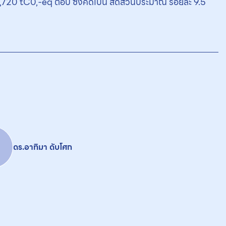
0 tC0,-eq ต่อปี ซึ่งคิดเป็น สัดส่วนประมาณ ร้อยละ 9.5
ดร.อาทิมา ดับโศก