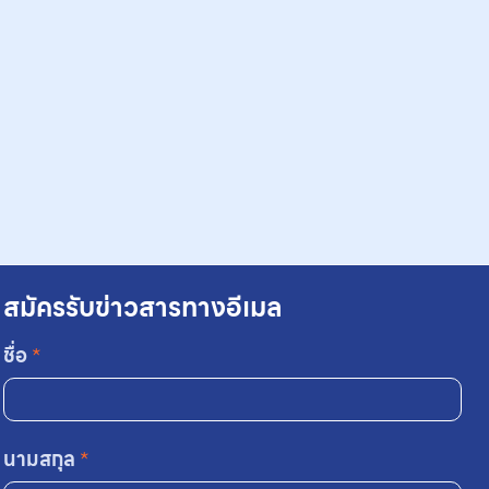
สมัครรับข่าวสารทางอีเมล
ชื่อ
*
นามสกุล
*