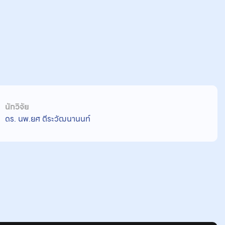
นักวิจัย
ดร. นพ.ยศ ตีระวัฒนานนท์