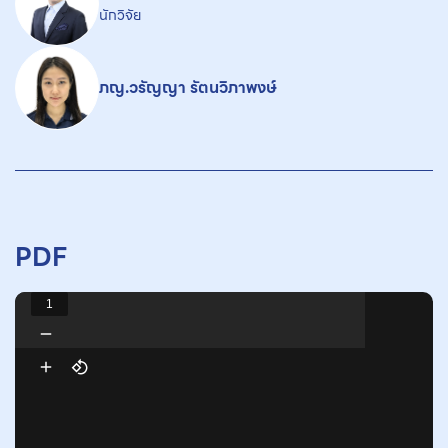
นักวิจัย
ภญ.วรัญญา รัตนวิภาพงษ์
PDF