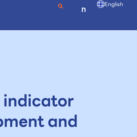
English
ก
 indicator
pment and