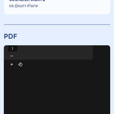
ดร.รุ่งนภา คําผาง
PDF