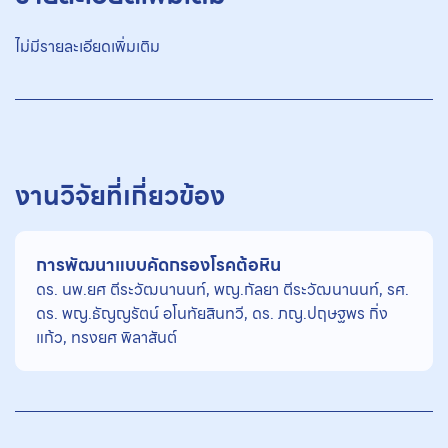
ไม่มีรายละเอียดเพิ่มเติม
งานวิจัยที่เกี่ยวข้อง
การพัฒนาแบบคัดกรองโรคต้อหิน
ดร. นพ.ยศ ตีระวัฒนานนท์, พญ.กัลยา ตีระวัฒนานนท์, รศ.
ดร. พญ.ธัญญรัตน์ อโนทัยสินทวี, ดร. ภญ.ปฤษฐพร กิ่ง
แก้ว, ทรงยศ พิลาสันต์