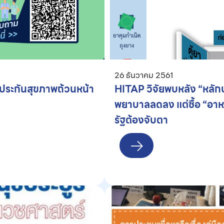
26 ธันวาคม 2561
กประกันสุขภาพถ้วนหน้า
HITAP วิจัยพบหลัง “หลัก
พยาบาลลดลง แต่ซื้อ “อาหาร
รัฐต้องจับตา