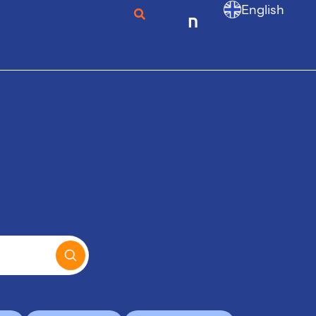
English
ก