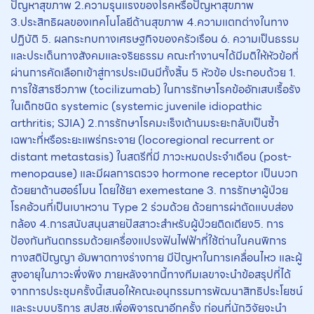
ปัญหาสุขภาพ 2.ความรุนแรงของโรคหรือปัญหาสุขภาพ
3.ประสิทธิผลของเทคโนโลยีด้านสุขภาพ 4.ความแตกต่างในทาง
ปฏิบัติ 5. ผลกระทบทางเศรษฐกิจของครัวเรือน 6. ความเป็นธรรม
และประเด็นทางสังคมและจริยธรรม คณะทำงานฯได้มีมติให้หัวข้อที่
ผ่านการคัดเลือกเข้าสู่การประเมินมีทั้งสิ้น 5 หัวข้อ ประกอบด้วย 1.
การใช้สารชีวภาพ (tocilizumab) ในการรักษาโรคข้ออักเสบเรื้อรัง
ในเด็กชนิด systemic (systemic juvenile idiopathic
arthritis; SJIA) 2.การรักษาโรคมะเร็งเต้านมระยะกลับเป็นซ้ำ
เฉพาะที่หรือระยะแพร่กระจาย (locoregional recurrent or
distant metastasis) ในสตรีที่มี ภาวะหมดประจำเดือน (post-
menopause) และมีผลการตรวจ hormone receptor เป็นบวก
ด้วยยาต้านฮอร์โมน โดยใช้ยา exemestane 3. การรักษาผู้ป่วย
โรคอ้วนที่เป็นเบาหวาน Type 2 ร่วมด้วย ด้วยการผ่าตัดแบบส่อง
กล้อง 4.การสนับสนุนสายปัสสาวะสำหรับผู้ป่วยติดเตียง5. การ
ป้องกันทันตกรรมด้วยเครื่องแปรงฟันไฟฟ้าที่ใช้ถ่านในคนพิการ
ทางสติปัญญา อัมพาตทางร่างกาย มีปัญหาในการเคลื่อนไหว และผู้
สูงอายุในภาวะพึ่งพิง ภายหลังจากนี้ทางทีมเลขาจะนำข้อสรุปที่ได้
จากการประชุมครั้งนี้เสนอให้คณะอนุกรรมการพัฒนาสิทธิประโยชน์
และระบบบริการ สปสช.เพื่อพิจารณาอีกครั้ง ก่อนที่นักวิจัยจะนำ