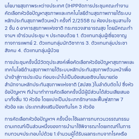
นโยบายสุขภาพระหว่างประเทศ (IHPPจัดการประชุมคณะทำงาน
คัดเลือกหัวข้อปัญหาสุขภาพและเทคโนโลยีด้านสุขภาพภายใต้ระบบ
หลักประกันสุขภาพถ้วนหน้า ครั้งที่ 2/2558 ณ ห้องประชุมสานใจ
2 ชั้น 6 อาคารสุขภาพแห่งชาติ กระทรวงสาธารณสุข โดยมีคณะทำ
งานฯ เข้าร่วมประชุม ฯ ประกอบด้วย 1. ตัวแทนกลุ่มผู้เชี่ยวชาญ
ทางการแพทย์ 2. ตัวแทนกลุ่มนักวิชาการ 3. ตัวแทนกลุ่มประชา
สังคม 4. ตัวแทนกลุ่มผู้ป่วย
การประชุมครั้งนี้มีวัตถุประสงค์เพื่อคัดเลือกหัวข้อปัญหาสุขภาพและ
เทคโนโลยีด้านสุขภาพภายใต้ระบบหลักประกันสุขภาพถ้วนหน้าเพื่อ
นำเข้าสู่การประเมิน ก่อนจะนำไปเป็นข้อเสนอเชิงนโยบายต่อ
สำนักงานหลักประกันสุขภาพแห่งชาติ (สปสช.)ในลำดับถัดไป ซึ่งหัว
ข้อปัญหาฯ ทีนำมาทำการคัดเลือกครั้งนี้มีผู้มีส่วนได้ส่วนเสียเสนอ
มาทั้งสิ้น 10 หัวข้อ โดยแบ่งเป็นประเภทรักษาและฟื้นฟูสภาพ 7
หัวข้อ และ ประเภทส่งเสริมป้องกันโรค 3 หัวข้อ
การคัดเลือกหัวข้อปัญหาฯ ครั้งนี้จะใช้ผลการทบทวนวรรณกรรม
ตามเกณฑ์เป็นส่วนหนึ่งของการนำมาใช้พิจารณาโดยเกณฑ์ในการ
ทบทวนฯประกอบไปด้วย 1.จำนวนผู้ได้รับผลกระทบจากโรคหรือ