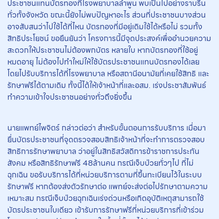
ประชาชนแทนบัตรทองที่โรงพยาบาลลำพูน พบเป็นไปอย่างราบรื่น
ทั่วทั้งจังหวัด ขณะนี้ยังไม่พบปัญหาอะไร ส่วนที่ประชาชนบางส่วน
อาจสับสนว่าไปใช้ได้ที่ไหน บัตรทองที่มีอยู่เดิมใช้ได้หรือไม่ รวมทั้ง
สิทธิประโยชน์ ขอยืนยันว่า โครงการนี้มีจุดประสงค์เพื่ออำนวยความ
สะดวกให้ประชาชนไม่ต้องพกบัตร หลายใบ หากบัตรทองที่ใช้อยู่
หมดอายุ ไม่ต้องไปทำใหม่ให้ใช้บัตรประชาชนแทนบัตรทองได้เลย
โดยไปรับบริการได้ที่โรงพยาบาล หรือสถานีอนามัยที่เคยใช้สิทธิ และ
รักษาฟรีได้ตามเดิม ทั้งนี้ได้ให้เจ้าหน้าที่และอสม. เร่งประชาสัมพันธ์
ทำความเข้าใจประชาชนอย่างทั่วถึงยิ่งขึ้น
นายแพทย์ไพจิตร์ กล่าวต่อว่า สำหรับขั้นตอนการรับบริการ เมื่อมา
ยื่นบัตรประชาชนที่จุดตรวจสอบสิทธิเจ้าหน้าที่จะทำการตรวจสอบ
สิทธิการรักษาพยาบาล ว่าอยู่ในสิทธิสวัสดิการข้าราชการประกัน
สังคม หรือสิทธิรักษาฟรี 48ล้านคน กรณีเจ็บป่วยทั่วๆไป ที่ไม่
ฉุกเฉิน ขอรับบริการได้ที่หน่วยบริการตามที่ขึ้นทะเบียนไว้ในระบบ
รักษาฟรี หากต้องส่งตัวรักษาต่อ แพทย์จะส่งต่อไปรักษาตามความ
เหมาะสม กรณีเจ็บป่วยฉุกเฉินเร่งด่วนหรือเกิดอุบัติเหตุสามารถใช้
บัตรประชาชนใบเดียว เข้ารับการรักษาฟรีที่หน่วยบริการที่เข้าร่วม