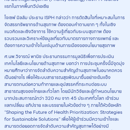
แรกในภาคพื้นทวีปเอเชีย
โจเซฟ มิลลัม ประธาน ISPH กล่าวว่า การตัดสินใจที่เหมาะสมในการ
จัดสรรทรัพยากรด้านสุขภาพ ต้องตอบคำถามยาก ๆ ทั้งในเชิง
แนวคิดและเชิงวิชาการ ใช้ความรู้เกี่ยวกับระบบสุขภาพ ต้อง
รวบรวมและวิเคราะห์ข้อมูลเกี่ยวกับมาตรการทางการแพทย์ และ
ต้องการความเข้าใจในแง่มุมด้านการเมืองของนโยบายสุขภาพ
ศ.นพ.วิจารณ์ พานิช ประธานกรรมการมูลนิธิเพื่อการประเมิน
เทคโนโลยีและนโยบายด้านสุขภาพ บอกว่า การประชุมครั้งนี้มีจุดมุ่ง
หมายศึกษาว่าการจัดลำดับความสำคัญด้านสุขภาพในอนาคตควร
เป็นอย่างไร เพื่อให้ระบบสาธารณสุขพัฒนาขึ้นอย่างเข้มแข็ง
สามารถทนต่อความท้าทายและอุปสรรคที่กระทบต่อระบบ
สาธารณสุขของไทยและทั่วโลก โดยมีนักวิจัยและผู้กำหนดนโยบาย
มากประสบการณ์กว่า 320 คน จาก 45 ประเทศทั่วโลก เข้าร่วม
แลกเปลี่ยน อภิปราย และบรรยายในหัวข้อต่าง ๆ ภายใต้หัวข้อหลัก
“Shaping the Future of Health Prioritization: Strategies
for Sustainable Solutions” เพื่อให้ผู้เข้าร่วมมีความเข้าใจและ
สามารถต่อยอดการจัดลำดับความสำคัญสุขภาพได้อย่างมี