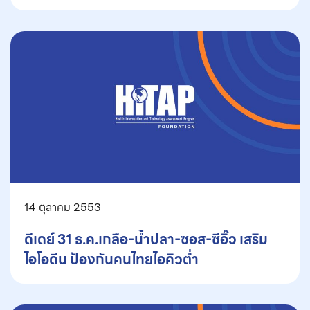
14 ตุลาคม 2553
ดีเดย์ 31 ธ.ค.เกลือ-น้ำปลา-ซอส-ซีอิ๊ว เสริม
ไอโอดีน ป้องกันคนไทยไอคิวต่ำ