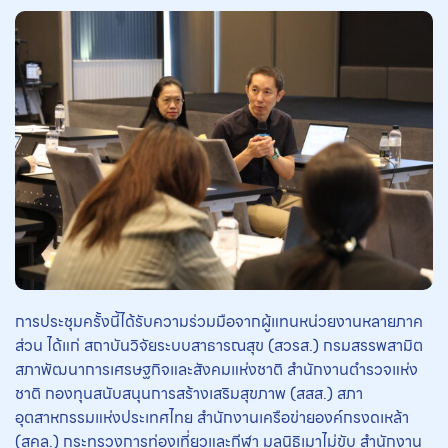
การประชุมครั้งนี้ได้รับความร่วมมือจากผู้แทนหน่วยงานหลายภาค
ส่วน ได้แก่ สถาบันวิจัยระบบสาธารณสุข (สวรส.) กรมสรรพสามิต
สภาพัฒนาการเศรษฐกิจและสังคมแห่งชาติ สำนักงานตำรวจแห่ง
ชาติ กองทุนสนับสนุนการสร้างเสริมสุขภาพ (สสส.) สภา
อุตสาหกรรมแห่งประเทศไทย สำนักงานเครือข่ายองค์กรงดเหล้า
(สคล.) กระทรวงการท่องเที่ยวและกีฬา มูลนิธิเมาไม่ขับ สำนักงาน