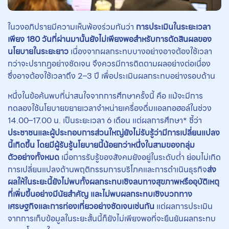
ในวงอภิปรายมีความเห็นพ้องร่วมกันว่า
การประเมินในระยะเวลา
เพียง 180 วันที่ผ่านมานั้นยังไม่เพียงพอสําหรับการตัดสินผลของ
นโยบายในระยะยาว
เนื่องจากผลกระทบบางอย่างอาจต้องใช้เวลา
กว่าจะปรากฏอย่างชัดเจน จึงควรมีการติดตามผลอย่างต่อเนื่อง
ซึ่งอาจต้องใช้เวลาถึง 2–3 ปี เพื่อประเมินผลกระทบอย่างรอบด้าน
หนึ่งในข้อค้นพบที่น่าสนใจจากการศึกษาครั้งนี้ คือ แม้จะมีการ
ทดลองใช้นโยบายขยายเวลาจำหน่ายเครื่องดื่มแอลกอฮอล์ในช่วง
14.00–17.00 น. เป็นระยะเวลา 6 เดือน แต่ผลการศึกษา* ชี้ว่า
ประชาชนและผู้ประกอบการส่วนใหญ่ยังไม่รับรู้ว่ามีการเปลี่ยนแปลง
นี้เกิดขึ้น
โดยมีผู้รับรู้นโยบายนี้น้อยกว่าหนึ่งในสามของกลุ่ม
ตัวอย่างทั้งหมด
เมื่อการรับรู้ของสังคมยังอยู่ในระดับต่ำ ย่อมไม่เกิด
การเปลี่ยนแปลงด้านพฤติกรรมการบริโภคและการดำเนินธุรกิจ
ส่ง
ผลให้ในระยะนี้ยังไม่พบทั้งผลกระทบเชิงลบทางสุขภาพหรืออุบัติเหตุ
ที่เพิ่มขึ้นอย่างมีนัยสำคัญ และไม่พบผลกระทบเชิงบวกทาง
เศรษฐกิจและการท่องเที่ยวอย่างชัดเจนเช่นกัน
แต่ผลการประเมิน
จากการเก็บข้อมูลในระยะสั้นนี้ก็ยังไม่เพียงพอที่จะยืนยันผลกระทบ